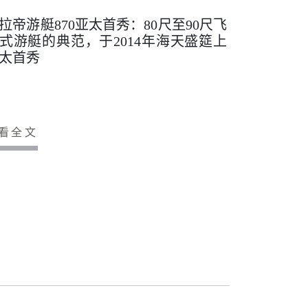
拉帝游艇870亚太首秀：80尺至90尺飞
式游艇的典范，于2014年海天盛筵上
太首秀
看全文