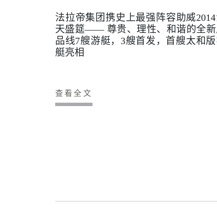
法拉帝集团携史上最强阵容助威2014
天盛筵—— 尊贵、理性、和谐的全新
品线7艘游艇，3艘首发，首艘太和版
艇亮相
查看全文