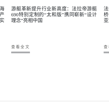
海
游艇革新提升行业新高度：法拉帝游艇
法
产
690特别定制的“太和版”携同崭新“设计
桥
实
理念”亮相中国
亚
查看全文
查