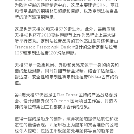
为欧洲卓越的游艇制造中心，这里主要建造CRN、丽娃
和博星品牌的钢铝材质超艇和巨艇，以及定制法拉帝品
牌的所有玻璃钢游艇。
这里也是天梭28和天梭37的诞生地。此外，最新旗舰
天梭42也将在2018戛纳游艇节上作为品牌史上最大游
艇举行首秀。定制法拉帝品牌的其他杰出型号还包括由
Francesco Paszkowski Design设计的全新定制法拉帝
106’和定制法拉帝120’滑航游艇。
天梭33是一款集风尚、外形和灵感来源于一身的绝美和
谐的超级游艇，同时对细节精益求精，结合了适航性、
舒适度、安全性和定制性等定制法拉帝DNA中固有的价
值。
第4艘天梭33仍然是由Pier Ferrari主持的产品战略委员
会、设计游艇外观的Zuccon 国际项目工作室、打造内
饰的法拉帝集团工程部携手合作的成果。
值得一提的是船身的创新，球鼻状船艏提供适航性和稳
定性的最佳表现。四层甲板上为船东和宾客准备的区域
也令人惊艳：包括主甲板船艏处与船体等宽的船东套