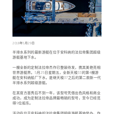
2018年5月29日
半排水系列的最新游艇在位于安科纳的法拉帝集团超级
游艇基地下水。
一艘全新的定制法拉帝杰作已整装待发，携其美艳亮相
世界游艇界。5月25日星期五，全新天梭33的第4艘游
艇在安科纳船厂下水，是继天梭37之后的第二款新一代
半排水系列超级游艇。
在其官方首秀后不到一年，该型号凭借出色风格和商业
成功，成为定制法拉帝品牌最畅销的型号，至今已经觅
得9位船东。
活动在位于安科纳的法拉帝集团超级游艇基地举办。作