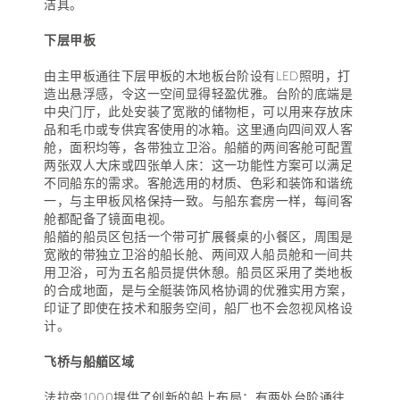
洁具。
下层甲板
由主甲板通往下层甲板的木地板台阶设有LED照明，打
造出悬浮感，令这一空间显得轻盈优雅。台阶的底端是
中央门厅，此处安装了宽敞的储物柜，可以用来存放床
品和毛巾或专供宾客使用的冰箱。这里通向四间双人客
舱，面积均等，各带独立卫浴。船艏的两间客舱可配置
两张双人大床或四张单人床：这一功能性方案可以满足
不同船东的需求。客舱选用的材质、色彩和装饰和谐统
一，与主甲板风格保持一致。与船东套房一样，每间客
舱都配备了镜面电视。
船艏的船员区包括一个带可扩展餐桌的小餐区，周围是
宽敞的带独立卫浴的船长舱、两间双人船员舱和一间共
用卫浴，可为五名船员提供休憩。船员区采用了类地板
的合成地面，是与全艇装饰风格协调的优雅实用方案，
印证了即使在技术和服务空间，船厂也不会忽视风格设
计。
飞桥与船艏区域
法拉帝1000提供了创新的船上布局：有两处台阶通往