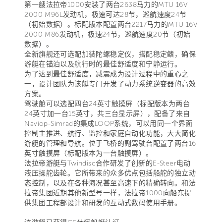
第一艘法拉帝1000安装了两台2638马力的MTU 16V
2000 M96L发动机，极速可达28节，巡航速度24节
（初始数据）。标配版本配置两台2217马力的MTU 16V
2000 M86发动机，极速24节，巡航速度20节（初始
数据）。
全新旗舰还可选配加装陀螺稳定仪，搭配稳定鳍，确保
游艇在锚泊以及航行时的最佳舒适度和宁静运行。
为了达到最佳舒适度，减震成为设计过程中的重心之
一，设计团队为该艇专门开发了动力系统逆变器的高效
方案。
驾驶舱可以选配四台24英寸触摸屏（标配版本为两台
24英寸加一台15英寸，共三台显示屏），配备了来自
Naviop-Simrad的集成LOOP系统，可以用同一个界面
控制主推进、航行、监控和家庭自动化功能，大大简化
游艇的管理和导航。位于飞桥的副驾驶台配置了两台16
英寸触摸屏（标配版本为一台触摸屏）。
法拉帝游艇与Twindisc合作研发了创新的E-Steer电动
液压操舵齿轮。它所带来的众多优点包括船舵的独立动
态控制，以及在各种海况甚至高速下的精确转向。和法
拉帝集团近期其他新型号一样，法拉帝1000向船东提
供集团工程部设计和研发的互动式数码使用手册。