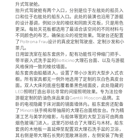
升式驾驶舱。
抬升式驾驶舱有两个入口，分别是位于左舷处的船员入
口和位于右舷处的船东入口。此处的装潢也沿用了游艇
的设计基调，例如沙龙的棱纹和同款天花板，只是用色
更深。每处天花板都选用了最适合该空间的不同材料与
不同颜色的布艺，确保出众的视觉效果。驾驶台还配置
了Poltrona Frau设计的真皮定制驾驶座、定制沙发和小
茶几。
日用盥洗室在船东套房外，配有功能性可伸缩门把手、
带半嵌入式洗手盆的Botticino大理石台面、以及与游艇
风格保持一致的棱纹墙面。
船东套房由船艏进入，设置了带小沙发的大型步入式衣
橱。所有家具都无一例外地选用了定制的灰白色真皮台
面。双人大床的底座包覆着墨黑色绒面皮，此处隐藏的
LED照明打造出非比寻常的间接照明效果。专为法拉帝
游艇定制的奶油色床品来自Gentili Mosconi品牌。主
卧的电视隐藏于床对面的镜面墙体内。船东套房还配备
了Minotti扶手椅和带抽屉的大理石台面梳妆台。作为精
湛工艺与美学的缩影，与船体等宽的大型卫浴可由两扇
烟色玻璃门进入，这里巧妙结合了大理石与木材。船东
套房的木地板一直延伸至配置双大理石洗手盆的卫浴，
其右侧是带大理石长凳的宽敞淋浴房，左侧安装了陶瓷