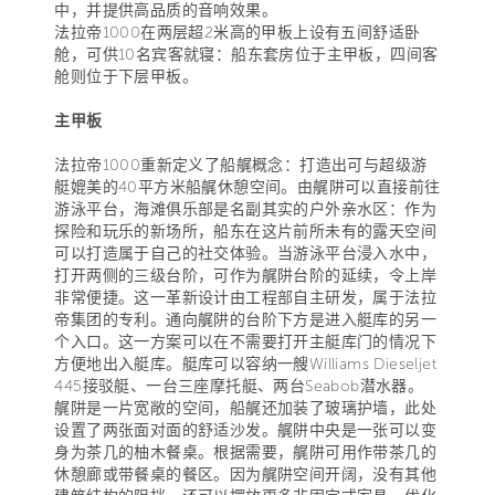
中，并提供高品质的音响效果。
法拉帝1000在两层超2米高的甲板上设有五间舒适卧
舱，可供10名宾客就寝：船东套房位于主甲板，四间客
舱则位于下层甲板。
主甲板
法拉帝1000重新定义了船艉概念：打造出可与超级游
艇媲美的40平方米船艉休憩空间。由艉阱可以直接前往
游泳平台，海滩俱乐部是名副其实的户外亲水区：作为
探险和玩乐的新场所，船东在这片前所未有的露天空间
可以打造属于自己的社交体验。当游泳平台浸入水中，
打开两侧的三级台阶，可作为艉阱台阶的延续，令上岸
非常便捷。这一革新设计由工程部自主研发，属于法拉
帝集团的专利。通向艉阱的台阶下方是进入艇库的另一
个入口。这一方案可以在不需要打开主艇库门的情况下
方便地出入艇库。艇库可以容纳一艘Williams Dieseljet
445接驳艇、一台三座摩托艇、两台Seabob潜水器。
艉阱是一片宽敞的空间，船艉还加装了玻璃护墙，此处
设置了两张面对面的舒适沙发。艉阱中央是一张可以变
身为茶几的柚木餐桌。根据需要，艉阱可用作带茶几的
休憩廊或带餐桌的餐区。因为艉阱空间开阔，没有其他