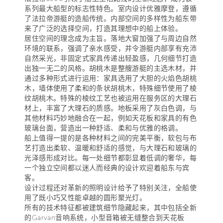
系列最大船型的标志性特色。室内设计优雅摩登，遵循
了法拉帝游艇的造船传统。内部空间的多样性为船东带
来了广泛的选择空间，打造其理想中的船上体验。
居住空间的理念成为主旨。落地大窗加强了与周边自然
环境的联系，强调了亲水感受，并令游艇内部享有充沛
自然采光，非固定式家具传递出轻盈感，几何细节打造
出独一无二的风格。胡桃木是整艘游艇的主选木材，并
通过多种形式进行运用：家具选用了大胆的火焰色胡桃
木，墙体使用了柔和的条状胡桃木，特殊细节使用了棱
纹胡桃木。特殊的棱纹工艺也被运用在服务区的大理石
材上，丰富了大理石的质感。地板采用了灰白色调，与
其他材料巧妙地融合在一起，例如天花板和家具的有色
玻璃台面，营造出一种舒适、柔和与优雅的格调。
船上值得一提的是各种材料之间的完美平衡，软包与布
艺打造出柔软、温暖和舒适的感觉，与大理石和玻璃的
光泽感形成对比。每一处细节都彰显着低调的奢华，每
一个独立空间都以迷人而经典的设计欢迎着船东与宾
客。
设计过程还对革新的照明设计给予了特别关注，全船使
用了既小巧又性能卓越的圆形聚光灯。
所有的技术特征都被建筑细节隐藏起来，其中包括全新
的Garvan音响系统，小型音箱被无缝整合到天花板