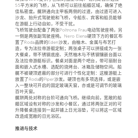
55平方米的飞桥，从飞桥可以前往船艏区域，确保了绝
佳私密度。艉阱通向主甲板两侧的过道，由过道可进入
沙龙、抬升式驾驶舱和飞桥，令船东、宾客和船员能够
在游艇上行动自如，不受干扰。
飞桥驾驶台配备了两张Poltrona Frau电动驾驶座椅，另
一侧是两张副驾驶座椅。Nero Elena硬顶下方的餐区布
置了Roda品牌的Eden沙发，由柚木、金属与布艺打
造，专为法拉帝游艇定制；两张桌子可以拼接成为一张
大餐桌，带不锈钢底座、天然柚木与不锈钢镶嵌台面以
及法拉帝游艇标识。餐桌对面是两个吧台，带可丽耐台
面和嵌入式水槽、选配的烧烤台、冰箱及储物空间。船
艉不被硬顶遮蔽的部分可进行个性化定制：这艘游艇上
放置了Roda的Piper沙发。硬顶也有多项选择，或是嵌
入一整块可开启的固定玻璃天窗，亦或是可调节的玻璃
百叶天窗。
艉阱两处对称的台阶可通向飞桥。继续向前，宽敞的船
艏区域设有对称的沙发和小餐区，通过将两张正对的可
升降餐桌连接到一起并铺上日光浴垫，可以将这一区域
改造成宽敞的日光浴区。
推进与技术