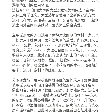
建筑结构的阻挡，还可以摆放更多非固定式家具，优化
游艇静泊时的使用体验。
法拉帝1000俯瞰大海的大型沙龙完美地传达了空间和
人体工程学理念。大型落地窗使用了全新的建造方案，
还可以在两侧选加装开启结构，配合玻璃沙龙门一起创
造室内外空间的连续感，营造海上露台感受。
主甲板沙龙的入口选用了两种对比鲜明的木材，家具也
巧妙运用了暖色调与柔和浅色调的反差。所有家具来自
Minotti品牌，包括Alexander淡褐色转角布艺沙发、包
覆真皮和嵌有Zebrino大理石台面的Side茶几、Tape天
鹅绒单人沙发。此外还配有玻璃底座上的75英寸电视。
餐区可容纳10人就餐，搭配10把软包Cattelan皮革的
Magda座椅，餐桌使用了与座椅相同的木材，根据船东
要求，还专门定制了蝴蝶形桌腿。
分隔沙龙与下层甲板夜间就寝区的空间采用了烟色曲面
玻璃板以及带电动开启装置的棱纹屏风。屏风开启时，
露出吧台，并打通了餐区与厨房。多功能厨房是法拉帝
1000的亮点之一，能够满足各种需求。足有10平方米
的厨房可以配置各种最新家电：双烤箱、500升的双开
门冰箱、冷酒柜和嵌入式咖啡机。厨房前方还设有洗衣
房和储物空间，由此可以进入船员区或由右舷处进入抬