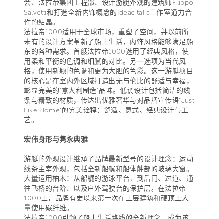
会、法拉帝集团工程部、设计游艇外观的建筑师Filippo
Salvetti和打造全新内饰概念的Ideaeitalia工作室通力合
作的结晶。
法拉帝1000适用于全球市场，重塑了空间，并以前所
未有的设计方案革新了船上生活，内饰风格能够满足船
东的各种需求。首艘法拉帝1000选用了经典风格，使
用柔和平衡的色调和细腻的对比。另一选项为当代风
格，使用新颖的色调和更为大胆的色彩。这一游艇项目
的核心是在室内外区域打造出无与伦比的舒适与幸福，
彰显完美的“意大利制造”品味。低调设计包括简洁的线
条与精致的材质，传达出优雅奢华与对品牌宣传语“Just
Like Home”的完美诠释：舒适、意式、经典设计与工
艺。
宏伟身形与隽永典雅
游艇的外观设计继承了品牌最新型号的设计理念：运动
线条主宰外观，包括全新船艉和船体舯部的玻璃大窗。
大量运用柚木：从船艉的游泳平台，到后门、过道、通
往飞桥的台阶、以及户外驾驶台的保护层。在法拉帝
1000上，品牌有史以来第一次在上层建筑和硬顶上大
量使用碳纤维。
法拉帝1000引领了船上生活路线的全新理念，成为该