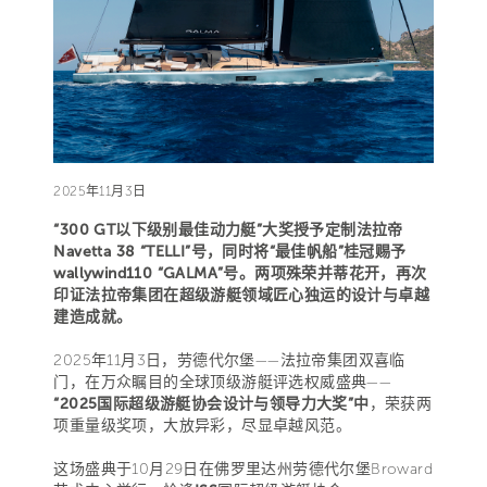
2025年11月3日
“300 GT以下级别最佳动力艇”大奖授予定制法拉帝
Navetta 38 “TELLI”号，同时将“最佳帆船”桂冠赐予
wallywind110 “GALMA”号。两项殊荣并蒂花开，再次
印证法拉帝集团在超级游艇领域匠心独运的设计与卓越
建造成就。
2025年11月3日，劳德代尔堡——法拉帝集团双喜临
门，在万众瞩目的全球顶级游艇评选权威盛典——
“2025国际超级游艇协会设计与领导力大奖”中
，荣获两
项重量级奖项，大放异彩，尽显卓越风范。
这场盛典于10月29日在佛罗里达州劳德代尔堡Broward