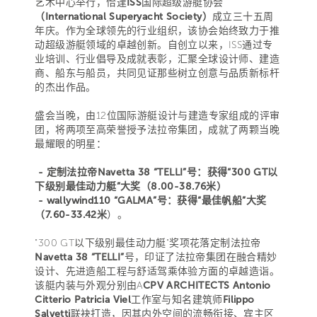
艺术中心举行，恰逢
ISS
国际超级游艇协会
（International Superyacht Society）
成立三十五周
年庆。作为全球领先的行业组织，该协会始终致力于推
动超级游艇领域的卓越创新。自创立以来，ISS通过专
业培训、行业倡导及成就表彰，汇聚全球设计师、建造
商、船东与船员，共同见证那些树立创意与品质新标杆
的杰出作品。
盛会当晚，由12位国际游艇设计与建造专家组成的评审
团，将两项至高荣誉授予法拉帝集团，成就了两颗当晚
最耀眼的明星：
- 定制法拉帝Navetta 38 “TELLI”号：获得“300 GT以
下级别最佳动力艇”大奖（8.00-38.76米）
- wallywind110 “GALMA”号：获得“最佳帆船”大奖
（7.60-33.42米
）。
"300 GT以下级别最佳动力艇"奖项花落定制法拉帝
Navetta 38 “TELLI”
号，印证了法拉帝集团在融合精妙
设计、先进造船工程与舒适驾乘体验方面的卓越造诣。
该艇内装与外观分别由A
CPV ARCHITECTS Antonio
Citterio Patricia Viel
工作室与知名建筑师
Filippo
Salvetti
联袂打造，因其内外空间的流畅衔接、宾主区