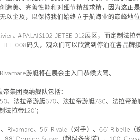
创造美、完善性能和对细节精益求精，因为这正是
无以企及，以保持我们始终立于航海业的巅峰地位
viera #PALAIS102 JETEE 012展区，而
在JETEE 008码头，观众们可以欣赏到停泊在各
ivamare游艇将在展会主入口恭候大驾。
拉帝集团戛纳舰队包括：
550、法拉帝游艇670、法拉帝游艇780、法拉帝游
制法拉帝120’；
Rivamare、56’ Rivale（对手）、66’ Ribelle
88’ Domino Super（超级多米诺）、100’ Cors