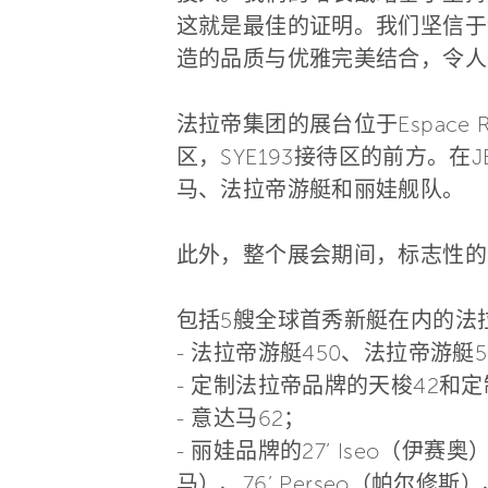
这就是最佳的证明。我们坚信于
造的品质与优雅完美结合，令人
法拉帝集团的展台位于Espace Ri
区，SYE193接待区的前方。
马、法拉帝游艇和丽娃舰队。
此外，整个展会期间，标志性的R
包括5艘全球首秀新艇在内的法
- 法拉帝游艇450、法拉帝游艇
- 定制法拉帝品牌的天梭42和定
- 意达马62；
- 丽娃品牌的27’ Iseo（伊赛奥）、
马）、76’ Perseo（帕尔修斯）、