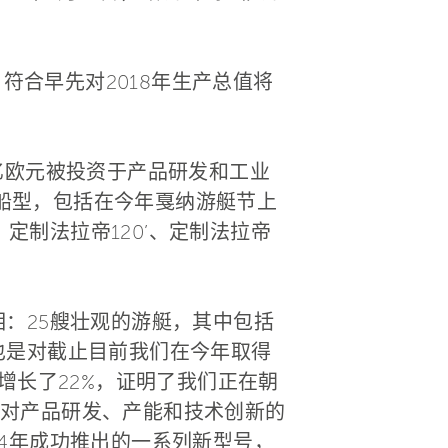
），符合早先对2018年生产总值将
35亿欧元被投资于产品研发和工业
新船型，包括在今年戛纳游艇节上
、定制法拉帝120’、定制法拉帝
：25艘壮观的游艇，其中包括
场展会也是对截止目前我们在今年取得
增长了22%，证明了我们正在朝
对产品研发、产能和技术创新的
4年成功推出的一系列新型号，