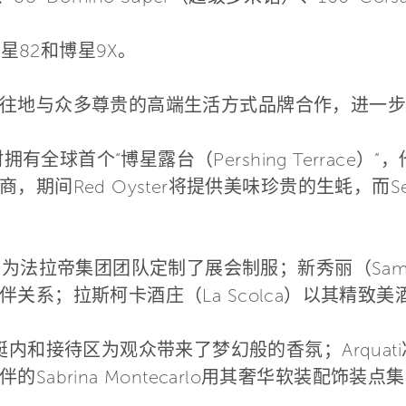
博星82和博星9X。
往地与众多尊贵的高端生活方式品牌合作，进一步
拥有全球首个“博星露台（Pershing Terrace）”
期间Red Oyster将提供美味珍贵的生蚝，而S
ana）为法拉帝集团团队定制了展会制服；新秀丽（Sam
关系；拉斯柯卡酒庄（La Scolca）以其精致美
no在游艇内和接待区为观众带来了梦幻般的香氛；Arqu
abrina Montecarlo用其奢华软装配饰装点