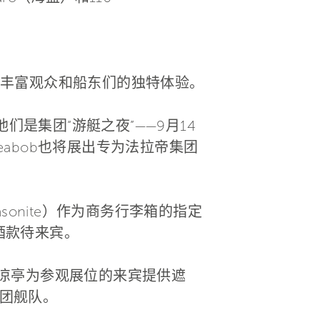
丰富观众和船东们的独特体验。
，他们是集团“游艇之夜”——9月14
eabob也将展出专为法拉帝集团
sonite）作为商务行李箱的指定
酒款待来宾。
ati凉亭为参观展位的来宾提供遮
集团舰队。