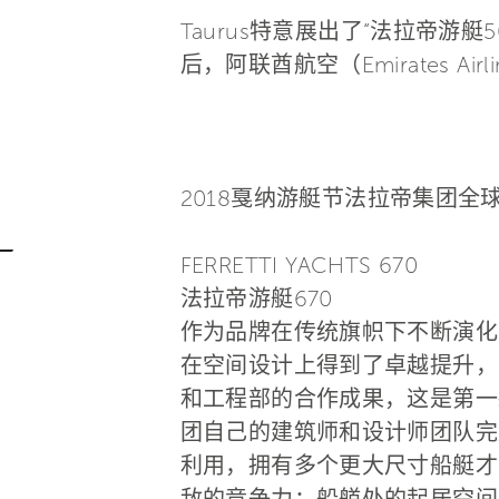
Taurus特意展出了“法拉帝
后，阿联酋航空（Emirates 
2018戛纳游艇节法拉帝集团全
FERRETTI YACHTS 670
法拉帝游艇670
作为品牌在传统旗帜下不断演化
在空间设计上得到了卓越提升，
和工程部的合作成果，这是第一款由
团自己的建筑师和设计师团队完成
利用，拥有多个更大尺寸船艇才