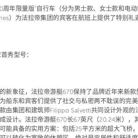
游艇50周年限量版”自行车（分为男士款、女士款和电
Airlines）为法拉帝集团的宾客在航班上提供了特别礼
球首秀型号：
的新象征，法拉帝游艇670保持了品牌近年来新
为船东和宾客们提供了社交与私密两不耽误的完美
集团和建筑师Filippo Salvetti共同设计
设计。法拉帝游艇670长67英尺（20.24米）
可能具备的实用方案：包括25平方米的超大飞桥