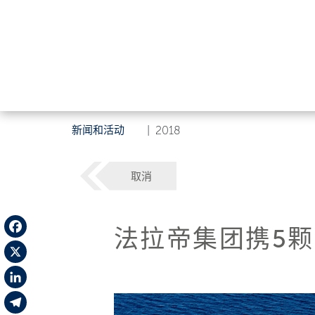
新闻和活动
|
2018
取消
法拉帝集团携5
Facebook
X
LinkedIn