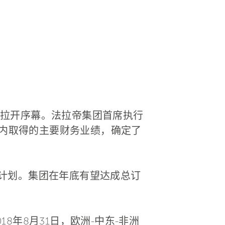
拉开序幕。法拉帝集团首席执行
年前8个月内取得的主要财务业绩，确定了
预期计划。集团在年底有望达成总订
年8月31日，欧洲-中东-非洲