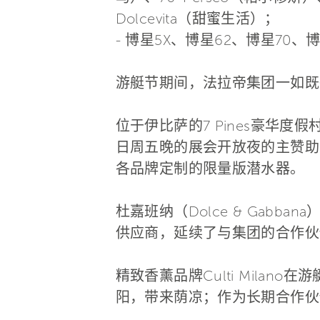
Dolcevita（甜蜜生活）；
- 博星5X、博星62、博星70、
游艇节期间，法拉帝集团一如既
位于伊比萨的7 Pines豪华度假村
日周五晚的展会开放夜的主赞助商，
各品牌定制的限量版潜水器。
杜嘉班纳（Dolce & Gabb
供应商，延续了与集团的合作伙伴
精致香薰品牌Culti Mila
阳，带来荫凉；作为长期合作伙伴的S