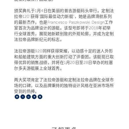
颁奖典礼于1月4日在美丽的普吉游艇码头举行。定制法
拉帝120’获得“国际最佳动力新艇”，她是品牌滑航系列
的最新杰作，也是Francesco Paszkowski Design工作
室首次为品牌设计的游艇。该型号即将于2018年初举
行全球首秀，展现她新颖别致的外观轮廓，并成为定制
法拉帝品牌新纪元的标志。
法拉帝游艇920同样获得荣耀，以动感十足的迷人外形
和船舶建筑方面的重大创新打动了评委团。该艇现已取
得优异的销售战绩，并将在1月20日至28日举办的杜塞
尔多夫游艇展上全球首秀。
两大奖项肯定了法拉帝游艇和定制法拉帝品牌在全球市
场的口碑，以及品牌秉持的独特设计风格在亚洲市场所
受到的热捧。
Facebook
X
LinkedIn
Telegram
Pinterest