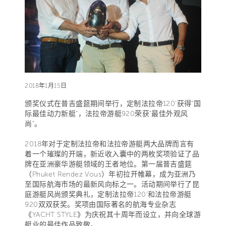
2018年1月15日
颁奖仪式在普吉盛筵期间举行，定制法拉帝120’获得“国
际最佳动力新艇”，法拉帝游艇920荣获“最佳外观风
尚”。
2018年对于定制法拉帝和法拉帝游艇两大品牌而言有
着一个璀璨的开端，新近收入囊中的两枚奖项验证了品
牌在亚洲豪华游艇领域的王者地位。第一届普吉盛筵
（Phuket Rendez Vous）年初拉开帷幕，成为亚洲乃
至国际航海市场的最新风向标之一。活动期间举行了昆
庭游艇风尚颁奖典礼，定制法拉帝120’和法拉帝游艇
920双双获奖。奖项由国际著名的航海专业杂志
《YACHT STYLE》为庆祝其十周年而设立，并向全球游
艇业的最佳作品致敬。