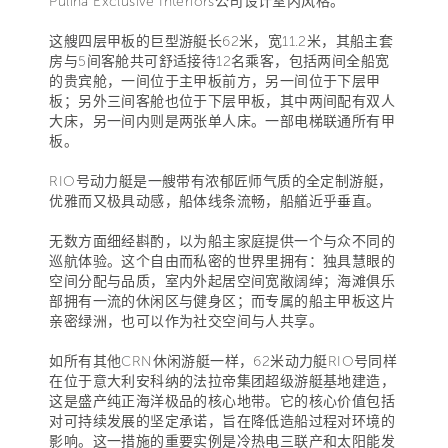
Pulina Exclusive Interiors公司设计室内风格。
这艘四层甲板的巨型游艇长62米，宽11.2米，其船主套
房与5间客舱共可舒适接待12名乘客，包括两间全船宽
的贵宾舱，一间位于主甲板前方，另一间位于下层甲
板；另外三间客舱也位于下层甲板，其中两间配有双人
大床，另一间内则是两张单人床。一部电梯联通所有甲
板。
RIO号动力艇是一艘带有浓郁匠师气质的全定制游艇，
优雅而又极具动感，船体线条流畅，船艏近乎垂直。
无数方面细经斟酌，以为船主家庭提供一个与众不同的
巡航体验。这个自由而私密的世界里拥有：独具慧眼的
空间分配与品质，室内外起居空间宽敞阔绰；海滩俱乐
部拥有一流的休闲区与健身区；而专属的船主甲板这片
亲密绿洲，也可以作为社交空间与人共享。
如所有其他CRN休闲游艇一样，62米动力艇RIO号同样
在位于意大利安科纳的法拉帝集团超级游艇基地建造，
这是盛产纯正海洋极品的核心地带。它的核心价值包括
对可持续发展的坚定承诺，旨在降低造船过程对环境的
影响。这一措施的重要实例是冷热电三联产和太阳能发