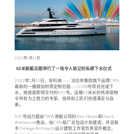
2022年1月15日
62米新艇近期举行了一场令人铭记的私密下水仪式
2022年1月15日，安科纳 —— 法拉帝集团旗下品牌CRN
最新的一艘钢铝材质定制巨艇——C138号项目完成下
水，她就是即将交付的RIO号。这艘62米长的伟岸造物
令所有为之努力的专家、技师和工匠们倍感满足与自
豪。
RIO号动力艇由TWW游艇公司的Alex Heyes和David
Westwood售出，由CRN船厂总包设计和建造，并且联
手Omega Architects设计建筑工作室负责室外概念，