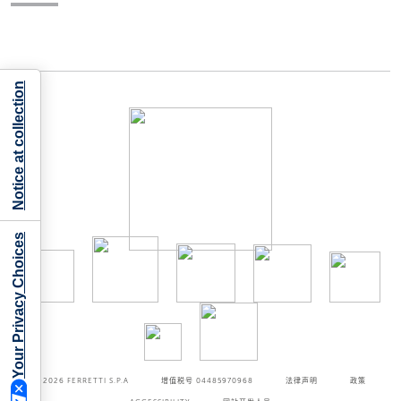
Notice at collection
Your Privacy Choices
©2026
FERRETTI S.P.A
增值税号 04485970968
法律声明
政策