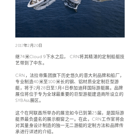
2017年2月20日
继74米Cloud 9下水之后， CRN将其精湛的定制船艇技
艺带到了中东。
CRN，法拉帝集团旗下历史悠久的意大利品牌和船厂，
专业制造40米至100米长的钢、铝材质全定制巨型游
艇，将于2月28日至3月4日参加迪拜国际游艇展。品牌
展位将位于专为全球最重要的巨型游艇建造商所设立的
SYBAss展区。
这个在阿联酋所举办的展览如今已到第25届，是国际游
艇界最负盛名的展示橱窗之一。在此，CRN工作室将会
对其量身设计制造的独一无二游艇的定制方法和品牌传
承进行详述的介绍。