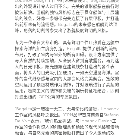
Lobanov Design工作室的未来感设计。Begallta凭借突
出的外观设计令人过目不忘，完美的锥形船艏在航行时
披波斩浪。游艇的独特风格标志在于贯穿船体与上层建
筑的线条，好像一条缎带完美连接了各层甲板，并打造
出前所未有的流畅感。Begallta的未来感在船艉到达顶
峰，角落的切割线条突出了游艇极度鲜明的风格。
专为一位来自大都市的、具有鲜明个性且热爱在远航中
探索海洋的船主度身打造，Begallta提供了创新的流畅
布局，打破了室内与室外的所有阻碍。设计方案提供了
与大自然的持续接触，从全景大窗到宽敞露台，再到迷
人的日光甲板，阳光照耀在建筑线条打造出的各个表
面，将众人的目光吸引至硬顶，一如天空遇见海洋。室
外的当代线条感与室内的大都会风格完美契合。宽敞的
空间运用了顶级材质作为装饰，并对玻璃进行了高超的
运用，极简主义的装饰和尖端的娱乐特征相结合，即刻
打造出纽约LOFT公寓的专属氛围。
“Begallta是一艘独一无二、无与伦比的游艇，Lobanov
工作室的风格呼之欲出。”CRN品牌首席商务官Stefano
De Vivo表示，“我们热爱挑战，与Lobanov Design工
作室的合作将惊人的创新理念和精致的现代风格和谐地
融合，与自然元素的亲密接触打造出了令人激动的效