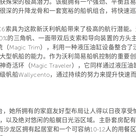
获殊荣的极高潜力。该艇拥有一个强劲、平衡且易
很深的升降龙骨和一套宽裕的船帆组合，将快速巡
C6索具为这款新沃利帆船带来了极高的航行潜能。
10%的三角帆、一面带双后支索和导向装置的方头
（Magic Trim），利用一种液压油缸设备整合
大型帆船的能力。作为沃利简易船帆控制的重要创新
活环（Magic Traveler），它同样通过液
帆船Wallycento，通过持续的努力来提升快速
平台，她所拥有的家庭友好型布局让人得以日夜享受
，以及绝对悠闲的船艉日光浴区域。主卧套房配有
而沙龙区拥有起居室和一个可容纳10-12人的用餐