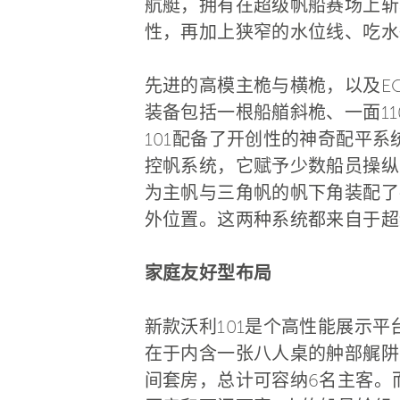
航艇，拥有在超级帆船赛场上斩
性，再加上狭窄的水位线、吃水
先进的高模主桅与横桅，以及E
装备包括一根船艏斜桅、一面1
101配备了开创性的神奇配平系统
控帆系统，它赋予少数船员操纵
为主帆与三角帆的帆下角装配了神奇
外位置。这两种系统都来自于超级
家庭友好型布局
新款沃利101是个高性能展示
在于内含一张八人桌的舯部艉阱
间套房，总计可容纳6名主客。