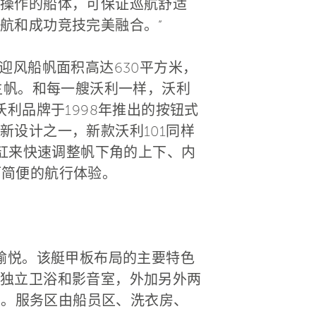
操作的船体，可保证巡航舒适
航和成功竞技完美融合。”
迎风船帆面积高达630平方米，
主帆。和每一艘沃利一样，沃利
了沃利品牌于1998年推出的按钮式
设计之一，新款沃利101同样
压油缸来快速调整帆下角的上下、内
而简便的航行体验。
愉悦。该艇甲板布局的主要特色
独立卫浴和影音室，外加另外两
区。服务区由船员区、洗衣房、