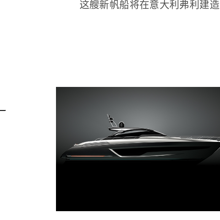
这艘新帆船将在意大利弗利建造