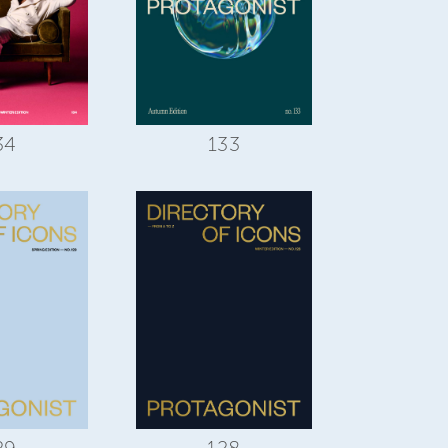
34
133
29
128