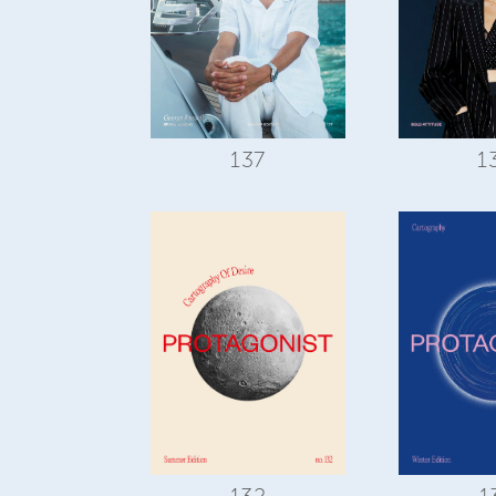
137
1
132
1