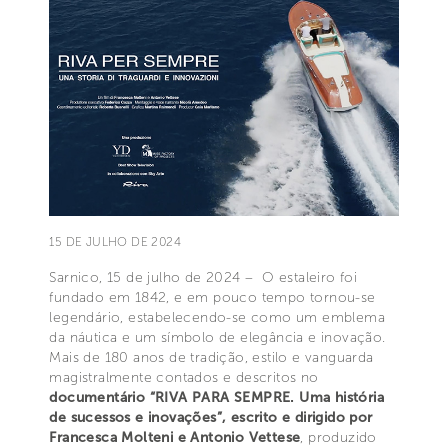
15 DE JULHO DE 2024
Sarnico, 15 de julho de 2024 – O estaleiro foi
fundado em 1842, e em pouco tempo tornou-se
legendário, estabelecendo-se como um emblema
da náutica e um símbolo de elegância e inovação.
Mais de 180 anos de tradição, estilo e vanguarda
magistralmente contados e descritos no
documentário “RIVA PARA SEMPRE. Uma história
de sucessos e inovações”, escrito e dirigido por
Francesca Molteni e Antonio Vettese
, produzido