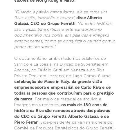
valores de Hong Kong e Milão
.
“Quando a paixão ganha forma, ela se torna um
Riva: estilo, inovação e beleza”
,
disse Alberto
Galassi, CEO do Grupo Ferretti
.
”Grandes histórias
são vividas, transmitidas e este extraordinário
documentário nos conta, em palavras e imagens
emocionantes, como se conquista o mundo com o
poder de um sonho.”
O documentário, ambientado nos estaleiros de
Sarnico e La Spezia, na Divisão de Superiates em
Ancona, no Palácio Gritti em Veneza e no Riva
Private Deck em Lezzeno, no Lago Como, é uma
celebração do Made in Italy, da grande visão
empreendedora e empresarial de Carlo Riva e de
todas as pessoas que contribuíram para o prestígio
da marca.
Por meio de material de arquivo e
imagens mais recentes,
os mais de 180 anos de
história da Riva são narrados através das palavras
do CEO do Grupo Ferretti, Alberto Galassi, e de
Piero Ferrari
, vice-presidente da Ferrari e chefe do
Comitê de Produtos Estratégicos do Grupo Ferretti.