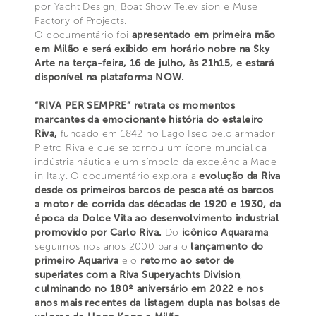
por Yacht Design, Boat Show Television e Muse
Factory of Projects.
O documentário foi
apresentado em primeira mão
em Milão e será exibido em horário nobre na Sky
Arte na terça-feira, 16 de julho, às 21h15, e estará
disponível na plataforma NOW.
“RIVA PER SEMPRE” retrata os momentos
marcantes da emocionante história do estaleiro
Riva,
fundado em 1842 no Lago Iseo pelo armador
Pietro Riva e que se tornou um ícone mundial da
indústria náutica e um símbolo da excelência Made
in Italy. O documentário explora a
evolução da Riva
desde os primeiros barcos de pesca até os barcos
a motor de corrida das décadas de 1920 e 1930, da
época da Dolce Vita ao desenvolvimento industrial
promovido por Carlo Riva.
Do
icônico Aquarama
,
seguimos nos anos 2000 para o
lançamento do
primeiro Aquariva
e o
retorno ao setor de
superiates com a Riva Superyachts Division
,
culminando no 180º aniversário em 2022 e nos
anos mais recentes da listagem dupla nas bolsas de