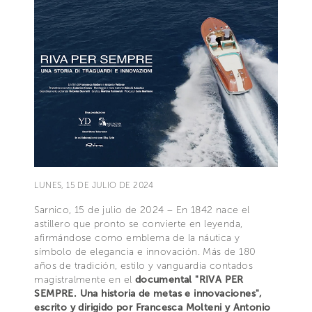
LUNES, 15 DE JULIO DE 2024
Sarnico, 15 de julio de 2024 – En 1842 nace el
astillero que pronto se convierte en leyenda,
afirmándose como emblema de la náutica y
símbolo de elegancia e innovación. Más de 180
años de tradición, estilo y vanguardia contados
magistralmente en el
documental "RIVA PER
SEMPRE. Una historia de metas e innovaciones",
escrito y dirigido por Francesca Molteni y Antonio