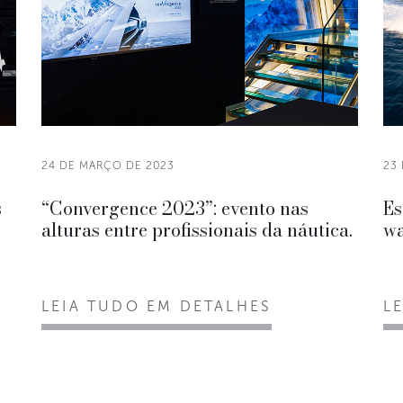
24 DE MARÇO DE 2023
23
s
“Convergence 2023”: evento nas
Es
alturas entre profissionais da náutica.
wa
LEIA TUDO EM DETALHES
L