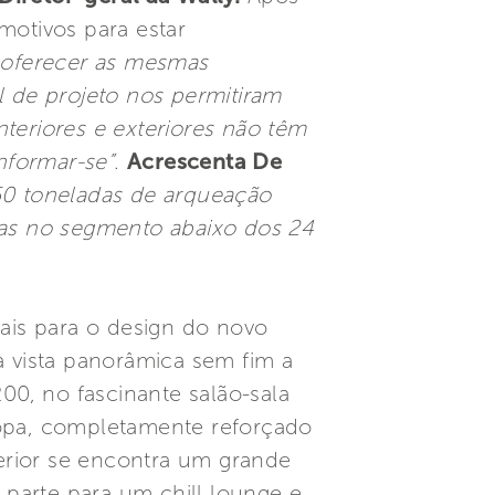
otivos para estar
oferecer as mesmas
l de projeto nos permitiram
teriores e exteriores não têm
nformar-se”
.
Acrescenta De
50 toneladas de arqueação
iras no segmento abaixo dos 24
ais para o design do novo
ma vista panorâmica sem fim a
0, no fascinante salão-sala
popa, completamente reforçado
erior se encontra um grande
, parte para um chill lounge e