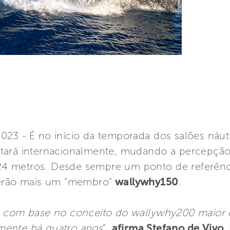
023 - É no início da temporada dos salões ná
tará internacionalmente, mudando a percepção
4 metros. Desde sempre um ponto de referênci
terão mais um “membro”
wallywhy150
.
o com base no conceito do wallywhy200 maior 
mente há quatro anos
”,
afirma Stefano de Vivo, 