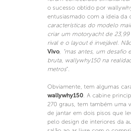
o sucesso obtido por wallywh
entusiasmado com a ideia da 
características do modelo mai
criar um motoryacht de 23,99 
rival e o layout é invejável. 
Vivo
,
“mas antes, um desafio 
bruta, wallywhy150 na realida
metros
”.
Obviamente, tem algumas cara
wallywhy150
. A cabine princi
270 graus, tem também uma vis
de jantar em dois pisos que l
pelo design de interiores da a
salão ao ar livre com o compri