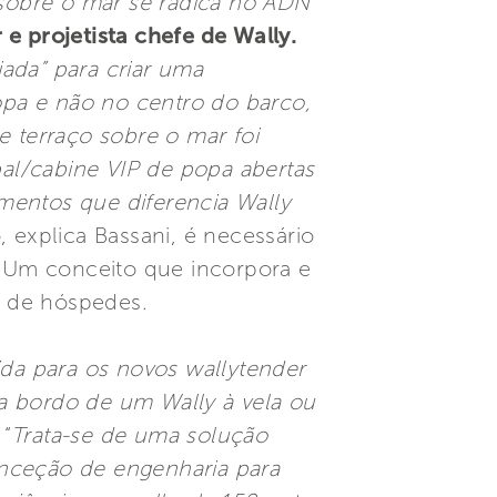
sobre o mar se radica no ADN
e projetista chefe de Wally.
iada” para criar uma
popa e não no centro do barco,
e terraço sobre o mar foi
pal/cabine VIP de popa abertas
mentos que diferencia Wally
o, explica Bassani, é necessário
r. Um conceito que incorpora e
a de hóspedes.
ida para os novos wallytender
a bordo de um Wally à vela ou
“
Trata-se de uma solução
onceção de engenharia para