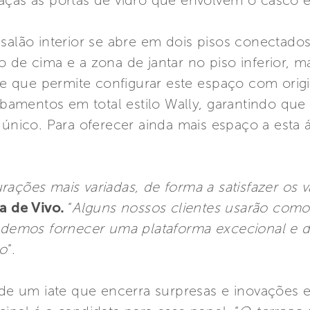
aças às portas de vidro que envolvem o casco e
 salão interior se abre em dois pisos conectado
 de cima e a zona de jantar no piso inferior, ma
ave que permite configurar este espaço com origi
cabamentos em total estilo Wally, garantindo que
único. Para oferecer ainda mais espaço a esta 
urações mais variadas, de forma a satisfazer os 
ca de Vivo.
“
Alguns nossos clientes usarão com
podemos fornecer uma plataforma excecional e d
ão
”.
 de um iate que encerra surpresas e inovações e