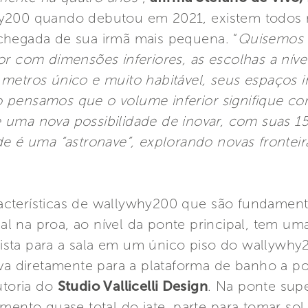
y200 quando debutou em 2021, existem todos m
chegada de sua irmã mais pequena. “
Quisemos 
or com dimensões inferiores, as escolhas a níve
metros único e muito habitável, seus espaços in
Não pensamos que o volume inferior signifique co
e uma nova possibilidade de inovar, com suas 1
de é uma “astronave”, explorando novas fronte
cterísticas de wallywhy200 que são fundament
pal na proa, ao nível da ponte principal, tem u
ta para a sala em um único piso do wallywhy20
eva diretamente para a plataforma de banho a 
utoria do
Studio Vallicelli Design
. Na ponte sup
mento quase total do iate, parte para tomar sol