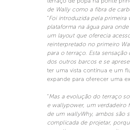
terraço de popa na ponte princ
de Wally como a fibra de car
“
Foi introduzida pela primeira 
plataforma na água para onde 
um layout que oferecia acesso
reinterpretado no primeiro Wal
para o terraço. Esta sensação
dos outros barcos e se apres
ter uma vista contínua e um f
expande para oferecer uma ex
“
Mas a evolução do terraço sob
e wallypower, um verdadeiro 
de um wallyWhy, ambos são se
complicada de projetar, porq