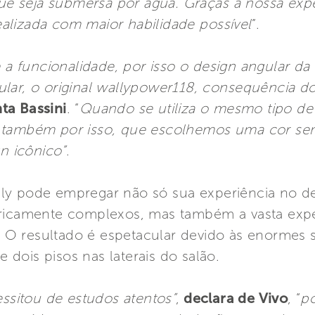
 que seja submersa por água. Graças a nossa exp
realizada com maior habilidade possível
”.
a funcionalidade, por isso o design angular da
ular, o original wallypower118, consequência 
ta Bassini
. “
Quando se utiliza o mesmo tipo de
é também por isso, que escolhemos uma cor se
 icônico”
.
ly pode empregar não só sua experiência no de
tricamente complexos, mas também a vasta exp
. O resultado é espetacular devido às enormes 
dois pisos nas laterais do salão.
essitou de estudos atentos”
,
declara de Vivo
, “
po