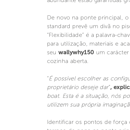
abundante estão garantidas gr
De novo na ponte principal, o
standard prevê um divã no piso
“Flexibilidade” é a palavra-ch
para utilização, materiais e a
seu
wallywhy150
um carácter 
cozinha aberta.
“
É possível escolher as config
proprietário deseje dar
”
, expli
boat. Esta é a situação, nós 
utilizem sua própria imaginaç
Identificar os pontos de força