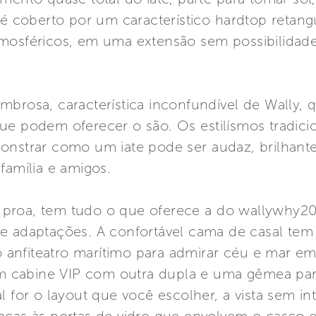
o é coberto por um característico hardtop retan
tmosféricos, em uma extensão sem possibilidad
mbrosa, característica inconfundível de Wally,
ue podem oferecer o são. Os estilísmos tradici
onstrar como um iate pode ser audaz, brilhante 
família e amigos.
 na proa, tem tudo o que oferece a do wallywhy
 adaptações. A confortável cama de casal tem
iro anfiteatro marítimo para admirar céu e mar 
 cabine VIP com outra dupla e uma gêmea pa
l for o layout que você escolher, a vista sem in