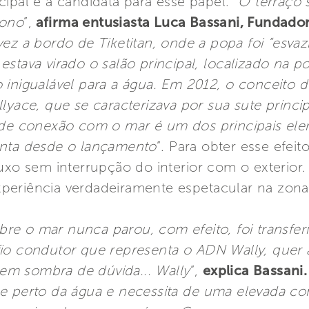
ipal é a candidata para esse papel. “
O terraço 
bono
”,
afirma entusiasta Luca Bassani, Fundador 
vez a bordo de Tiketitan, onde a popa foi “esvaz
estava virado o salão principal, localizado na 
 inigualável para a água. Em 2012, o conceito d
lyace, que se caracterizava por sua sute princi
 de conexão com o mar é um dos principais ele
enta desde o lançamento
”. Para obter esse efeit
luxo sem interrupção do interior com o exterio
periência verdadeiramente espetacular na zon
re o mar nunca parou, com efeito, foi transfer
fio condutor que representa o ADN Wally, quer 
m sombra de dúvida... Wally
”,
explica Bassani.
ue perto da água e necessita de uma elevada c