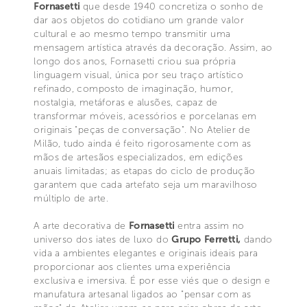
Fornasetti
que desde 1940 concretiza o sonho de
dar aos objetos do cotidiano um grande valor
cultural e ao mesmo tempo transmitir uma
mensagem artística através da decoração. Assim, ao
longo dos anos, Fornasetti criou sua própria
linguagem visual, única por seu traço artístico
refinado, composto de imaginação, humor,
nostalgia, metáforas e alusões, capaz de
transformar móveis, acessórios e porcelanas em
originais "peças de conversação". No Atelier de
Milão, tudo ainda é feito rigorosamente com as
mãos de artesãos especializados, em edições
anuais limitadas; as etapas do ciclo de produção
garantem que cada artefato seja um maravilhoso
múltiplo de arte.
A arte decorativa de
Fornasetti
entra assim no
universo dos iates de luxo do
Grupo Ferretti,
dando
vida a ambientes elegantes e originais ideais para
proporcionar aos clientes uma experiência
exclusiva e imersiva. É por esse viés que o design e
manufatura artesanal ligados ao "pensar com as