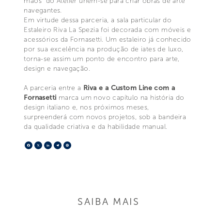
mãos" do Atelier unem-se para criar obras de arte
navegantes.
Em virtude dessa parceria, a sala particular do
Estaleiro Riva La Spezia foi decorada com móveis e
acessórios da Fornasetti. Um estaleiro já conhecido
por sua excelência na produção de iates de luxo,
torna-se assim um ponto de encontro para arte,
design e navegação.
A parceria entre a
Riva e a Custom Line com a
Fornasetti
marca um novo capítulo na história do
design italiano e, nos próximos meses,
surpreenderá com novos projetos, sob a bandeira
da qualidade criativa e da habilidade manual.
Facebook
X
LinkedIn
Telegram
Pinterest
SAIBA MAIS