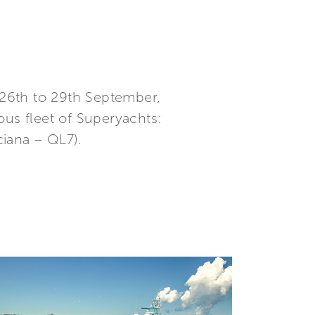
 26th to 29th September,
ous fleet of Superyachts:
ciana – QL7).