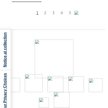
1
2
3
4
5
Notice at collection
Your Privacy Choices