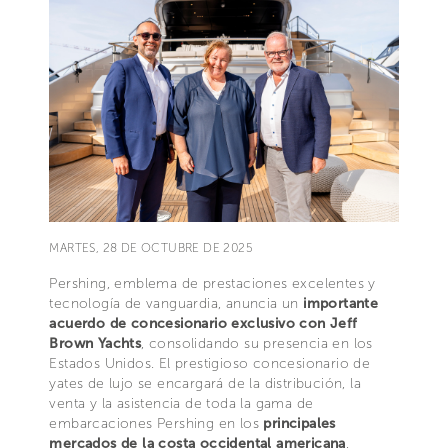
MARTES, 28 DE OCTUBRE DE 2025
Pershing, emblema de prestaciones excelentes y
tecnología de vanguardia, anuncia un
importante
acuerdo de concesionario exclusivo con Jeff
Brown Yachts
, consolidando su presencia en los
Estados Unidos. El prestigioso concesionario de
yates de lujo se encargará de la distribución, la
venta y la asistencia de toda la gama de
embarcaciones Pershing en los
principales
mercados de la costa occidental americana
,