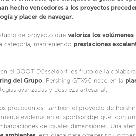
 han hecho vencedores a los proyectos precede
logía y placer de navegar.
studio de proyecto que
valoriza los volúmenes 
la categoría, manteniendo
prestaciones excelen
en el BOOT Düsseldorf, es fruto de la colabora
ering del Grupo
. Pershing GTX90 nace en la
pla
logías avanzadas y destreza artesanal.
os precedentes, también el proyecto de Pershin
almente evidente en el sportsbridge que, con un
mbarcaciones de iguales dimensiones. Una aten
os ambientes
, estudiada para ofrecer solucione