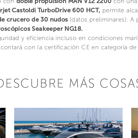
o con
doble propulsión MAN V12 2200
con una
jet Castoldi TurboDrive 600 HCT,
permite alc
de crucero de 30 nudos
(datos preliminares). A 
iroscópicos Seakeeper NG18.
guridad y eficiencia incluso en condiciones mar
ontará con la certificación CE en categoría de
DESCUBRE MÁS COSA