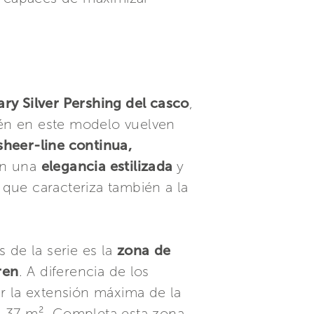
ary Silver Pershing del casco
,
bién en este modelo vuelven
 sheer-line continua,
ón una
elegancia estilizada
y
que caracteriza también a la
de la serie es la
zona
de
ren
. A diferencia de los
r la extensión máxima de la
e 37 m². Completa esta zona