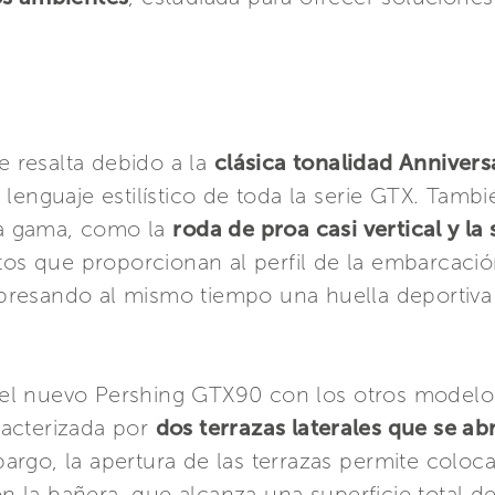
e resalta debido a la
clásica tonalidad Annivers
 lenguaje estilístico de toda la serie GTX. Tam
 la gama, como la
roda de proa casi vertical y la
tos que proporcionan al perfil de la embarcaci
xpresando al mismo tiempo una huella deportiva 
l nuevo Pershing GTX90 con los otros modelos 
racterizada por
dos terrazas laterales que se ab
rgo, la apertura de las terrazas permite coloca
la bañera, que alcanza una superficie total d