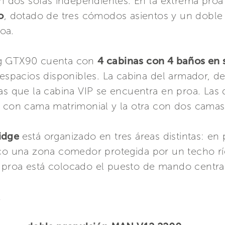
on dos sofás independientes. En la extrema proa
o
, dotado de tres cómodos asientos y un doble a
oa.
ng GTX90 cuenta con
4 cabinas con 4 baños en 
 espacios disponibles. La cabina del armador, 
as que la cabina VIP se encuentra en proa. Las 
a con cama matrimonial y la otra con dos camas 
ridge
está organizado en tres áreas distintas: e
rco una zona comedor protegida por un techo r
 proa está colocado el puesto de mando central
A