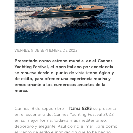
VIERNES, 9 DE SEPTIEMBRE DE 2022
Presentado como estreno mundial en el Cannes
Yachting Festival, el open italiano por excelencia
se renueva desde el punto de vista tecnológico y
de estilo, para ofrecer una experiencia marina y
emocionante a los numerosos amantes de la
marca.
Cannes, 9 de septiembre –
Itama 62RS
se presenta
en el escenario del Cannes Yachting Festival 2022
en su mejor forma: todavía más mediterráneo,
deportivo y elegante. Azul como el mar, libre como
el viento de estilo e innovación que lo ha hecho