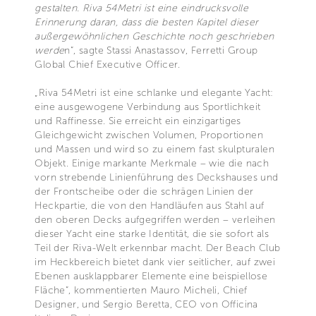
gestalten. Riva 54Metri ist eine eindrucksvolle
Erinnerung daran, dass die besten Kapitel dieser
außergewöhnlichen Geschichte noch geschrieben
werde
n“, sagte Stassi Anastassov, Ferretti Group
Global Chief Executive Officer.
„Riva 54Metri ist eine schlanke und elegante Yacht:
eine ausgewogene Verbindung aus Sportlichkeit
und Raffinesse. Sie erreicht ein einzigartiges
Gleichgewicht zwischen Volumen, Proportionen
und Massen und wird so zu einem fast skulpturalen
Objekt. Einige markante Merkmale – wie die nach
vorn strebende Linienführung des Deckshauses und
der Frontscheibe oder die schrägen Linien der
Heckpartie, die von den Handläufen aus Stahl auf
den oberen Decks aufgegriffen werden – verleihen
dieser Yacht eine starke Identität, die sie sofort als
Teil der Riva-Welt erkennbar macht. Der Beach Club
im Heckbereich bietet dank vier seitlicher, auf zwei
Ebenen ausklappbarer Elemente eine beispiellose
Fläche“, kommentierten Mauro Micheli, Chief
Designer, und Sergio Beretta, CEO von Officina