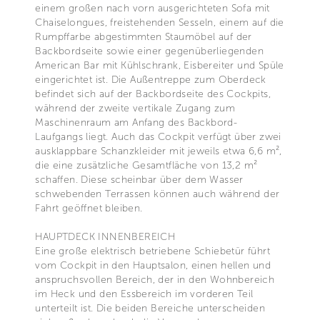
einem großen nach vorn ausgerichteten Sofa mit
Chaiselongues, freistehenden Sesseln, einem auf die
Rumpffarbe abgestimmten Staumöbel auf der
Backbordseite sowie einer gegenüberliegenden
American Bar mit Kühlschrank, Eisbereiter und Spüle
eingerichtet ist. Die Außentreppe zum Oberdeck
befindet sich auf der Backbordseite des Cockpits,
während der zweite vertikale Zugang zum
Maschinenraum am Anfang des Backbord-
Laufgangs liegt. Auch das Cockpit verfügt über zwei
ausklappbare Schanzkleider mit jeweils etwa 6,6 m²,
die eine zusätzliche Gesamtfläche von 13,2 m²
schaffen. Diese scheinbar über dem Wasser
schwebenden Terrassen können auch während der
Fahrt geöffnet bleiben.
HAUPTDECK INNENBEREICH
Eine große elektrisch betriebene Schiebetür führt
vom Cockpit in den Hauptsalon, einen hellen und
anspruchsvollen Bereich, der in den Wohnbereich
im Heck und den Essbereich im vorderen Teil
unterteilt ist. Die beiden Bereiche unterscheiden