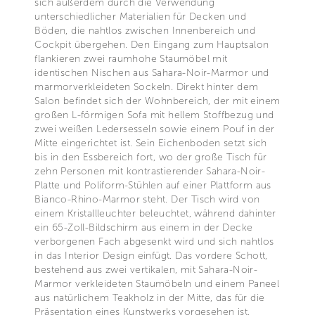
sich außerdem durch die Verwendung
unterschiedlicher Materialien für Decken und
Böden, die nahtlos zwischen Innenbereich und
Cockpit übergehen. Den Eingang zum Hauptsalon
flankieren zwei raumhohe Staumöbel mit
identischen Nischen aus Sahara-Noir-Marmor und
marmorverkleideten Sockeln. Direkt hinter dem
Salon befindet sich der Wohnbereich, der mit einem
großen L-förmigen Sofa mit hellem Stoffbezug und
zwei weißen Ledersesseln sowie einem Pouf in der
Mitte eingerichtet ist. Sein Eichenboden setzt sich
bis in den Essbereich fort, wo der große Tisch für
zehn Personen mit kontrastierender Sahara-Noir-
Platte und Poliform-Stühlen auf einer Plattform aus
Bianco-Rhino-Marmor steht. Der Tisch wird von
einem Kristallleuchter beleuchtet, während dahinter
ein 65-Zoll-Bildschirm aus einem in der Decke
verborgenen Fach abgesenkt wird und sich nahtlos
in das Interior Design einfügt. Das vordere Schott,
bestehend aus zwei vertikalen, mit Sahara-Noir-
Marmor verkleideten Staumöbeln und einem Paneel
aus natürlichem Teakholz in der Mitte, das für die
Präsentation eines Kunstwerks vorgesehen ist,