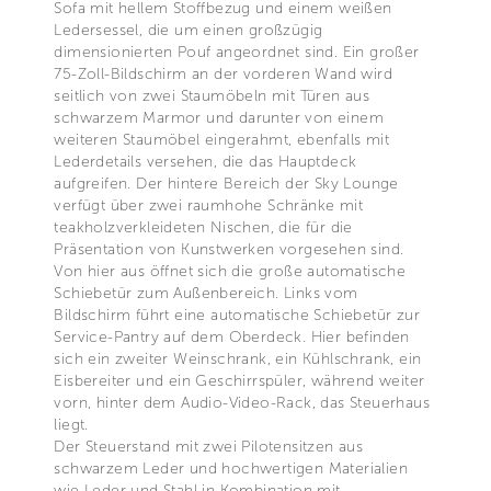
Sofa mit hellem Stoffbezug und einem weißen
Ledersessel, die um einen großzügig
dimensionierten Pouf angeordnet sind. Ein großer
75-Zoll-Bildschirm an der vorderen Wand wird
seitlich von zwei Staumöbeln mit Türen aus
schwarzem Marmor und darunter von einem
weiteren Staumöbel eingerahmt, ebenfalls mit
Lederdetails versehen, die das Hauptdeck
aufgreifen. Der hintere Bereich der Sky Lounge
verfügt über zwei raumhohe Schränke mit
teakholzverkleideten Nischen, die für die
Präsentation von Kunstwerken vorgesehen sind.
Von hier aus öffnet sich die große automatische
Schiebetür zum Außenbereich. Links vom
Bildschirm führt eine automatische Schiebetür zur
Service-Pantry auf dem Oberdeck. Hier befinden
sich ein zweiter Weinschrank, ein Kühlschrank, ein
Eisbereiter und ein Geschirrspüler, während weiter
vorn, hinter dem Audio-Video-Rack, das Steuerhaus
liegt.
Der Steuerstand mit zwei Pilotensitzen aus
schwarzem Leder und hochwertigen Materialien
wie Leder und Stahl in Kombination mit