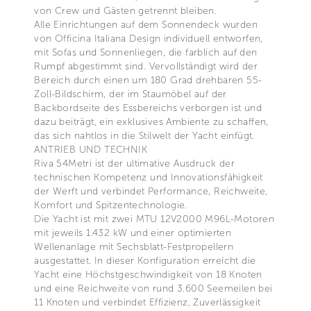
von Crew und Gästen getrennt bleiben.
Alle Einrichtungen auf dem Sonnendeck wurden
von Officina Italiana Design individuell entworfen,
mit Sofas und Sonnenliegen, die farblich auf den
Rumpf abgestimmt sind. Vervollständigt wird der
Bereich durch einen um 180 Grad drehbaren 55-
Zoll-Bildschirm, der im Staumöbel auf der
Backbordseite des Essbereichs verborgen ist und
dazu beiträgt, ein exklusives Ambiente zu schaffen,
das sich nahtlos in die Stilwelt der Yacht einfügt.
ANTRIEB UND TECHNIK
Riva 54Metri ist der ultimative Ausdruck der
technischen Kompetenz und Innovationsfähigkeit
der Werft und verbindet Performance, Reichweite,
Komfort und Spitzentechnologie.
Die Yacht ist mit zwei MTU 12V2000 M96L-Motoren
mit jeweils 1.432 kW und einer optimierten
Wellenanlage mit Sechsblatt-Festpropellern
ausgestattet. In dieser Konfiguration erreicht die
Yacht eine Höchstgeschwindigkeit von 18 Knoten
und eine Reichweite von rund 3.600 Seemeilen bei
11 Knoten und verbindet Effizienz, Zuverlässigkeit