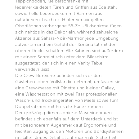
Teppichböden, Kleiderschränke mit
lederverkleideten Türen und Griffen aus Edelstahl
sowie helle Lederdecken mit Rahmen aus
natürlichem Teakholz. Hinter verspiegelten
Oberflächen verborgene 55-Zoll-Bildschirme fügen
sich nahtlos in das Dekor ein, während zahlreiche
Akzente aus Sahara-Noir-Marmor jede Umgebung
aufwerten und ein Gefühl der Kontinuität mit den
oberen Decks schaffen. Alle Kabinen sind außerdem
mit einem Schreibtisch unter dem Bildschirm
ausgestattet, der sich in einen Vanity Table
verwandeln lässt.
Die Crew-Bereiche befinden sich vor den
Gästebereichen. Vollständig getrennt, umfassen sie
eine Crew-Messe mit Dinette und kleiner Galley,
eine Wäschestation mit zwei Paar professionellen
Wasch- und Trockengeräten von Miele sowie fünf
Doppelkabinen mit En-suite-Badezimmern.
Der großzügig dimensionierte Maschinenraum
befindet sich ebenfalls auf dem Unterdeck und ist
mit besonderem Augenmerk auf Ergonomie und
leichten Zugang zu den Motoren und Bordsystemen
gestaltet. Jedes Detail ist auf maximale Sicherheit