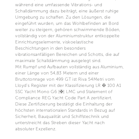
während eine umfassende Vibrations- und
Schalldämmung dazu beiträgt, eine äußerst ruhige
Umgebung zu schaffen. Zu den Lösungen, die
eingeführt wurden, um das Wohlbefinden an Bord
weiter zu steigern, gehören schwimmende Böden,
vollständig von der Aluminiumstruktur entkoppelte
Einrichtungselemente, viskoelastische
Beschichtungen in den besonders
vibrationsanfälligen Bereichen und Schotts, die auf
maximale Schalldämmung ausgelegt sind.
Mit Rumpf und Aufbauten vollständig aus Aluminium,
einer Länge von 54,83 Metern und einer
Bruttotonnage von 499 GT ist Riva 54Metri vom
Lloyd’s Register mit der Klassifizierung LR ✠ 100 A1
SSC Yacht Mono G6 [✠] LMC und Statement of
Compliance REG Yacht Code Part A zertifiziert.
Diese Zertifizierung bestätigt die Einhaltung der
höchsten internationalen Standards in Bezug auf
Sicherheit, Bauqualität und Schiffstechnik und
unterstreicht das Streben dieser Yacht nach
absoluter Exzellenz.