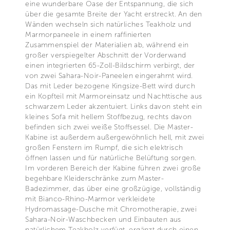
eine wunderbare Oase der Entspannung, die sich
über die gesamte Breite der Yacht erstreckt. An den
Wänden wechseln sich natürliches Teakholz und
Marmorpaneele in einem raffinierten
Zusammenspiel der Materialien ab, während ein
großer verspiegelter Abschnitt der Vorderwand
einen integrierten 65-Zoll-Bildschirm verbirgt, der
von zwei Sahara-Noir-Paneelen eingerahmt wird.
Das mit Leder bezogene Kingsize-Bett wird durch
ein Kopfteil mit Marmoreinsatz und Nachttische aus
schwarzem Leder akzentuiert. Links davon steht ein
kleines Sofa mit hellem Stoffbezug, rechts davon
befinden sich zwei weiße Stoffsessel. Die Master-
Kabine ist außerdem außergewöhnlich hell, mit zwei
großen Fenstern im Rumpf, die sich elektrisch
öffnen lassen und für natürliche Belüftung sorgen.
Im vorderen Bereich der Kabine führen zwei große
begehbare Kleiderschränke zum Master-
Badezimmer, das über eine großzügige, vollständig
mit Bianco-Rhino-Marmor verkleidete
Hydromassage-Dusche mit Chromotherapie, zwei
Sahara-Noir-Waschbecken und Einbauten aus
natürlichem Teakholz verfügt, ergänzt durch einen