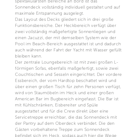
spektakulärsten Bereiche an Bord ist das
Sonnendeck vollständig individuell gestaltet und auf
maximale Entspannung ausgelegt.
Das Layout des Decks gliedert sich in drei große
Funktionsbereiche. Der Heckbereich verfügt über
zwei vollständig maßgefertigte Sonnenliegen und
einen Jacuzzi, der mit demselben System wie der
Pool im Beach-Bereich ausgestattet ist und dadurch
auch während der Fahrt der Yacht mit Wasser gefüllt
bleiben kann.
Der zentrale Loungebereich ist mit zwei großen L-
förmigen Sofas, ebenfalls maßgefertigt, sowie zwei
Couchtischen und Sesseln eingerichtet. Der vordere
Essbereich, der vom Hardtop beschattet wird und
über einen großen Tisch für zehn Personen verfügt,
wird von Staumöbeln im Heck und einer großen
American Bar im Bugbereich eingefasst. Die Bar ist
mit Kühlschränken, Eisbereiter und Spüle
ausgestattet und für die Crew direkt über eine
Servicetreppe erreichbar, die das Sonnendeck mit
der Pantry auf dem Oberdeck verbindet. Die den
Gästen vorbehaltene Treppe zum Sonnendeck
befindet sich im Heck, sodass auch hier die Wege