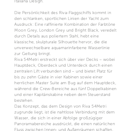
Italiana Design.
Die Persönlichkeit des Riva-Flaggschiffs kommt in
den schlanken, sportlichen Linien der Yacht zum
Ausdruck: Eine raffinierte Kombination der Farbtöne
Moon Grey, London Grey und Bright Black, veredelt
durch Details aus poliertem Stahl, hebt eine
klassische, skulpturale Silhouette hervor, die die
unverwechselbare aquamarinfarbene Wasserlinie
zur Geltung bringt.
Riva 54Metri erstreckt sich über vier Decks – wobei
Hauptdeck, Oberdeck und Unterdeck durch einen
zentralen Lift verbunden sind – und bietet Platz für
bis zu zehn Gäste in vier Kabinen sowie einer
herrlichen Master Suite am Bug auf dem Hauptdeck,
während die Crew-Bereiche aus fünf Doppelkabinen
und einer Kapitänskabine neben dem Steuerstand
bestehen.
Das Konzept, das dem Design von Riva 54Metri
zugrunde liegt, ist die nahtlose Verbindung mit dem
Wasser, die sich in einer Abfolge großzügiger
Panoramabereiche ausdrückt, die einen natürlichen
Fluss zwischen Innen- und Außenräumen schaffen.