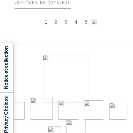
LEIA TUDO EM DETALHES
1
2
3
4
5
Notice at collection
Your Privacy Choices