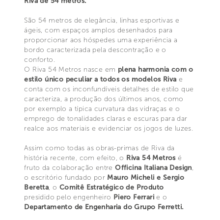
Riva de 54 metros.
São 54 metros de elegância, linhas esportivas e
ágeis, com espaços amplos desenhados para
proporcionar aos hóspedes uma experiência a
bordo caracterizada pela descontração e o
conforto.
O Riva 54 Metros nasce em
plena harmonia com o
estilo único peculiar a todos os modelos Riva
e
conta com os inconfundíveis detalhes de estilo que
caracteriza, a produção dos últimos anos, como
por exemplo a típica curvatura das vidraças e o
emprego de tonalidades claras e escuras para dar
realce aos materiais e evidenciar os jogos de luzes.
Assim como todas as obras-primas de Riva da
história recente, com efeito, o
Riva 54 Metros
é
fruto da colaboração entre
Officina Italiana Design
,
o escritório fundado por
Mauro Micheli e Sergio
Beretta
, o
Comitê Estratégico de Produto
presidido pelo engenheiro
Piero Ferrari
e o
Departamento de Engenharia do Grupo Ferretti.