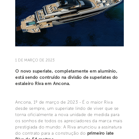
1 DE MARÇO DE 2023
O novo superiate, completamente em alumínio,
está sendo contruído na divisão de superiates do
estaleiro Riva em Ancona.
Ancona, 1º de março de 2023 - É o maior Riva
desde sempre, um superiate lindo de viver que se
torna oficialmente a nova unidade de medida para
os sonhos de todos os apreciadores da marca mais
prestigiada do mundo: A Riva anunciou a assinatura
do contrato para a construção do
primeiro iate