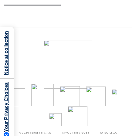
Notice at collection
Your Privacy Choices
©2026
FERRETTI S.P.A
P.IVA 04485970968
AVISO LEGA