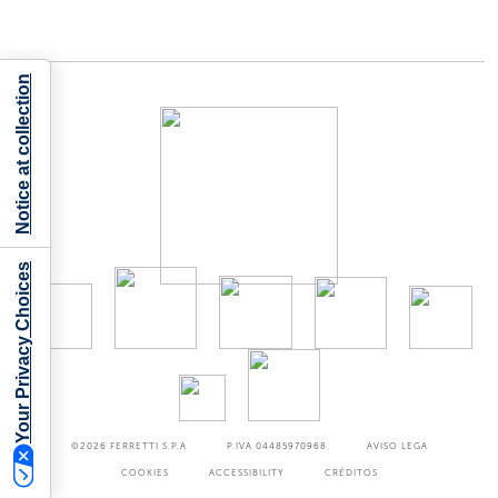
Notice at collection
Your Privacy Choices
©2026
FERRETTI S.P.A
P.IVA 04485970968
AVISO LEGA
COOKIES
ACCESSIBILITY
CRÉDITOS