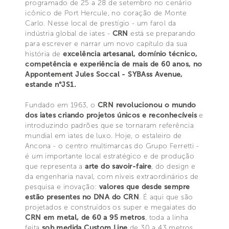
programado de 25 a 28 de setembro no cenário
icônico de Port Hercule, no coração de Monte
Carlo. Nesse local de prestígio - um farol da
indústria global de iates -
CRN
está se preparando
para escrever e narrar um novo capítulo da sua
história de
excelência artesanal, domínio técnico,
competência e experiência de mais de 60 anos, no
Appontement Jules Soccal - SYBAss Avenue,
estande n°JS1.
Fundado em 1963, o
CRN revolucionou o mundo
dos iates criando projetos únicos e reconhecíveis
e
introduzindo padrões que se tornaram referência
mundial em iates de luxo. Hoje, o estaleiro de
Ancona - o centro multimarcas do Grupo Ferretti -
é um importante local estratégico e de produção
que representa a
arte do savoir-faire
, do design e
da engenharia naval, com níveis extraordinários de
pesquisa e inovação:
valores que desde sempre
estão presentes no DNA do CRN
. É aqui que são
projetados e construídos os super e megaiates do
CRN em metal, de 60 a 95 metros
, toda a linha
feita
sob medida Custom Line
de 30 a 43 metros