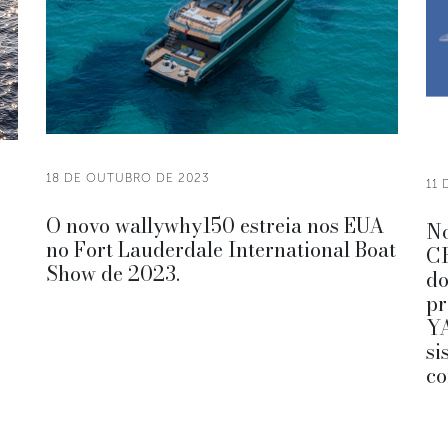
18 DE OUTUBRO DE 2023
11
O novo wallywhy150 estreia nos EUA
No
no Fort Lauderdale International Boat
CR
Show de 2023.
do
p
YA
si
co