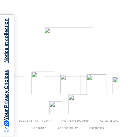
Notice at collection
Your Privacy Choices
©2026
FERRETTI S.P.A
P.IVA 04485970968
AVISO LEGAL
COOKIES
ACCESSIBILITY
CRÉDITOS