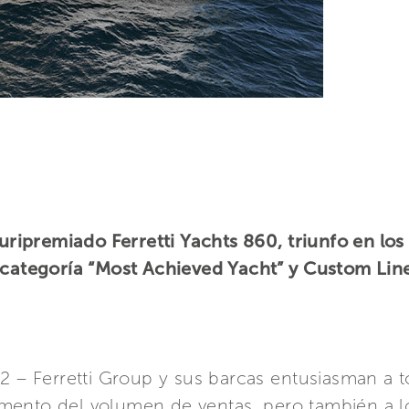
luripremiado Ferretti Yachts 860, triunfo en lo
 categoría “Most Achieved Yacht” y Custom Line
2 – Ferretti Group y sus barcas entusiasman a t
mento del volumen de ventas, pero también a 