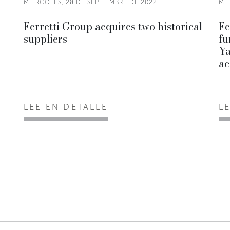
MIÉRCOLES, 28 DE SEPTIEMBRE DE 2022
MI
Ferretti Group acquires two historical
Fe
suppliers
fu
Ya
ac
LEE EN DETALLE
L