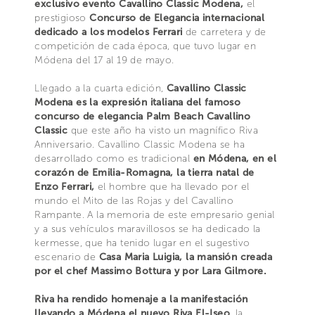
exclusivo evento Cavallino Classic Modena,
el
prestigioso
Concurso de Elegancia internacional
dedicado a los modelos Ferrari
de carretera y de
competición de cada época, que tuvo lugar en
Módena del 17 al 19 de mayo.
Llegado a la cuarta edición,
Cavallino Classic
Modena es la expresión italiana del famoso
concurso de elegancia Palm Beach Cavallino
Classic
que este año ha visto un magnífico Riva
Anniversario. Cavallino Classic Modena se ha
desarrollado como es tradicional
en Módena, en el
corazón de Emilia-Romagna, la tierra natal de
Enzo Ferrari,
el hombre que ha llevado por el
mundo el Mito de las Rojas y del Cavallino
Rampante. A la memoria de este empresario genial
y a sus vehículos maravillosos se ha dedicado la
kermesse, que ha tenido lugar en el sugestivo
escenario de
Casa Maria Luigia, la mansión creada
por el chef Massimo Bottura y por Lara Gilmore.
Riva ha rendido homenaje a la manifestación
llevando a Módena el nuevo Riva El-Iseo
, la