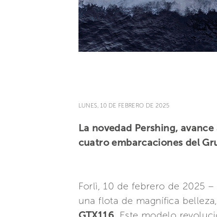
LUNES, 10 DE FEBRERO DE 2025
La novedad Pershing, avance a
cuatro embarcaciones del Gr
Forlì, 10 de febrero de 2025 – 
una flota de magnífica bellez
GTX116.
Este modelo revolucio