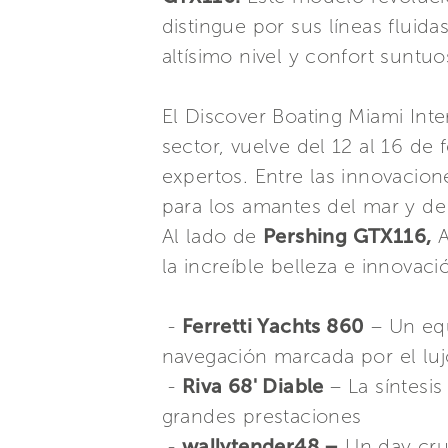
distingue por sus líneas fluida
altísimo nivel y confort suntuo
El Discover Boating Miami Int
sector, vuelve del 12 al 16 de
expertos. Entre las innovacione
para los amantes del mar y de 
Al lado de
Pershing GTX116,
A
la increíble belleza e innovac
-
Ferretti Yachts 860
– Un equ
navegación marcada por el luj
-
Riva 68' Diable
– La síntesis
grandes prestaciones
-
wallytender48 –
Un day crui