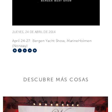
JUEVES, 24 DE ABRIL DE 2014
April 24-27: Bergen Yacht Show, MarineHolmen
(Norway)
Facebook
X
LinkedIn
Telegram
Pinterest
DESCUBRE MÁS COSAS