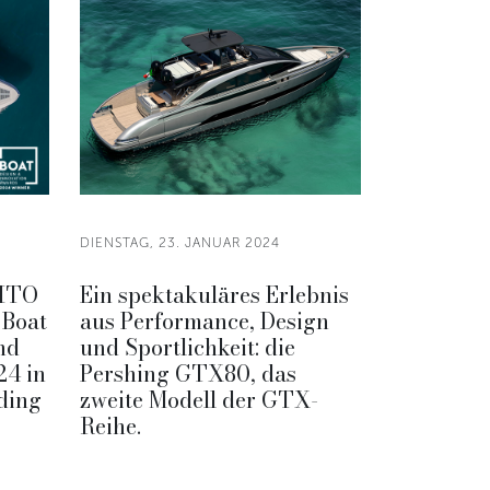
DIENSTAG, 23. JANUAR 2024
NITO
Ein spektakuläres Erlebnis
 Boat
aus Performance, Design
nd
und Sportlichkeit: die
24 in
Pershing GTX80, das
ding
zweite Modell der GTX-
Reihe.