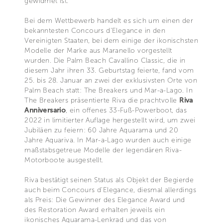
gewidmet ist.
Bei dem Wettbewerb handelt es sich um einen der
bekanntesten Concours d'Elegance in den
Vereinigten Staaten, bei dem einige der ikonischsten
Modelle der Marke aus Maranello vorgestellt
wurden. Die Palm Beach Cavallino Classic, die in
diesem Jahr ihren 33. Geburtstag feierte, fand vom
25. bis 28. Januar an zwei der exklusivsten Orte von
Palm Beach statt: The Breakers und Mar-a-Lago. In
The Breakers präsentierte Riva die prachtvolle
Riva
Anniversario
, ein offenes 33-Fuß-Powerboot, das
2022 in limitierter Auflage hergestellt wird, um zwei
Jubiläen zu feiern: 60 Jahre Aquarama und 20
Jahre Aquariva. In Mar-a-Lago wurden auch einige
maßstabsgetreue Modelle der legendären Riva-
Motorboote ausgestellt.
Riva bestätigt seinen Status als Objekt der Begierde
auch beim Concours d'Elegance, diesmal allerdings
als Preis: Die Gewinner des Elegance Award und
des Restoration Award erhalten jeweils ein
ikonisches Aquarama-Lenkrad und das von