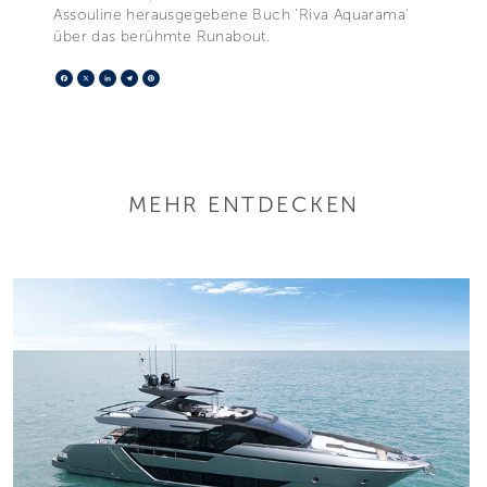
Assouline herausgegebene Buch 'Riva Aquarama'
über das berühmte Runabout.
Facebook
X
LinkedIn
Telegram
Pinterest
MEHR ENTDECKEN