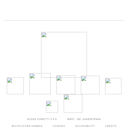
©2026
FERRETTI S.P.A
MWST.-NR. 04485970968
RECHTLICHER HINWEIS
COOKIES
ACCESSIBILITY
CREDITS