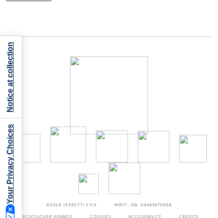
Notice at collection
Your Privacy Choices
©2026
FERRETTI S.P.A
MWST.-NR. 04485970968
RECHTLICHER HINWEIS
COOKIES
ACCESSIBILITY
CREDITS