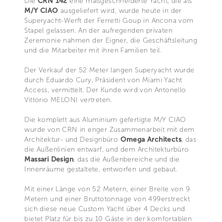
Die
CRN 142
eine maßgeschneiderte Yacht, die als
M/Y CIAO
ausgeliefert wird, wurde heute in der
Superyacht-Werft der Ferretti Goup in Ancona vom
Stapel gelassen. An der aufregenden privaten
Zeremonie nahmen der Eigner, die Geschäftsleitung
und die Mitarbeiter mit ihren Familien teil.
Der Verkauf der 52 Meter langen Superyacht wurde
durch Eduardo Cury, Präsident von Miami Yacht
Access, vermittelt. Der Kunde wird von Antonello
Vittorio MELONI vertreten.
Die komplett aus Aluminium gefertigte M/Y CIAO
wurde von CRN in enger Zusammenarbeit mit dem
Architektur- und Designbüro
Omega Architects
, das
die Außenlinien entwarf, und dem Architekturbüro
Massari Design
, das die Außenbereiche und die
Innenräume gestaltete, entworfen und gebaut.
Mit einer Länge von 52 Metern, einer Breite von 9
Metern und einer Bruttotonnage von 499erstreckt
sich diese neue Custom Yacht über 4 Decks und
bietet Platz für bis zu 10 Gäste in der komfortablen