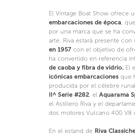
El Vintage Boat Show ofrece 
embarcaciones de época
, que
por una marca que se ha conve
arte. Riva estará presente co
en 1957
con el objetivo de ofr
ha convertido en referencia in
de caoba y fibra de vidrio.
El 
icónicas embarcaciones
que h
producida por el célebre runa
II^ Serie #282
, el
Aquarama Sp
el Astillero Riva y el departa
dos motores Vulcano 400 V8 
En el estand de
Riva Classich