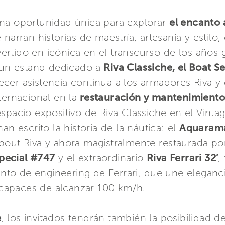
una oportunidad única para explorar
el encanto 
 narran historias de maestría, artesanía y estilo,
rtido en icónica en el transcurso de los años 
n un estand dedicado a
Riva Classiche, el Boat S
ecer asistencia continua a los armadores Riva y 
ternacional en la
restauración y mantenimiento
espacio expositivo de Riva Classiche en el Vin
an escrito la historia de la náutica: el
Aquaram
bout Riva y ahora magistralmente restaurada por
ecial #747
y el extraordinario
Riva Ferrari 32’
,
mento de engineering de Ferrari, que une eleganci
capaces de alcanzar 100 km/h.
e
, los invitados tendrán también la posibilidad de