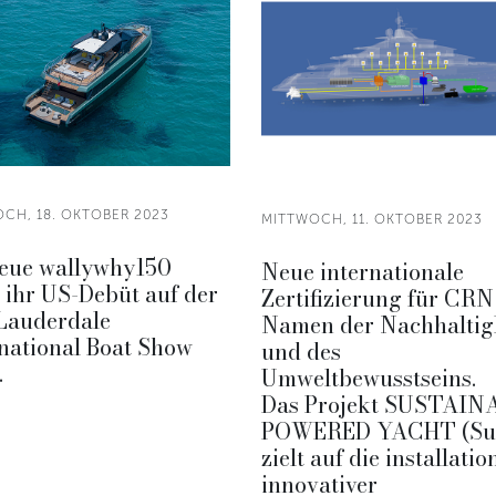
CH, 18. OKTOBER 2023
MITTWOCH, 11. OKTOBER 2023
neue wallywhy150
Neue internationale
t ihr US-Debüt auf der
Zertifizierung für CRN
 Lauderdale
Namen der Nachhaltig
national Boat Show
und des
.
Umweltbewusstseins.
Das Projekt SUSTAIN
POWERED YACHT (Su
zielt auf die installatio
innovativer