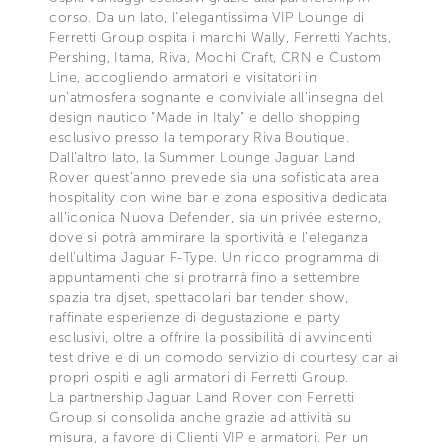
corso. Da un lato, l’elegantissima VIP Lounge di
Ferretti Group ospita i marchi Wally, Ferretti Yachts,
Pershing, Itama, Riva, Mochi Craft, CRN e Custom
Line, accogliendo armatori e visitatori in
un’atmosfera sognante e conviviale all’insegna del
design nautico “Made in Italy” e dello shopping
esclusivo presso la temporary Riva Boutique.
Dall’altro lato, la Summer Lounge Jaguar Land
Rover quest’anno prevede sia una sofisticata area
hospitality con wine bar e zona espositiva dedicata
all’iconica Nuova Defender, sia un privée esterno,
dove si potrà ammirare la sportività e l’eleganza
dell’ultima Jaguar F-Type. Un ricco programma di
appuntamenti che si protrarrà fino a settembre
spazia tra djset, spettacolari bar tender show,
raffinate esperienze di degustazione e party
esclusivi, oltre a offrire la possibilità di avvincenti
test drive e di un comodo servizio di courtesy car ai
propri ospiti e agli armatori di Ferretti Group.
La partnership Jaguar Land Rover con Ferretti
Group si consolida anche grazie ad attività su
misura, a favore di Clienti VIP e armatori. Per un