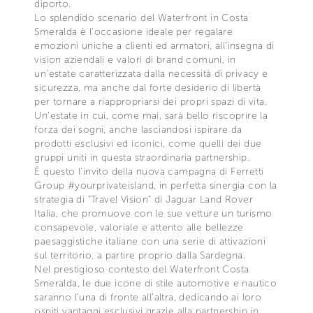
diporto.
Lo splendido scenario del Waterfront in Costa
Smeralda è l’occasione ideale per regalare
emozioni uniche a clienti ed armatori, all’insegna di
vision aziendali e valori di brand comuni, in
un’estate caratterizzata dalla necessità di privacy e
sicurezza, ma anche dal forte desiderio di libertà
per tornare a riappropriarsi dei propri spazi di vita.
Un’estate in cui, come mai, sarà bello riscoprire la
forza dei sogni, anche lasciandosi ispirare da
prodotti esclusivi ed iconici, come quelli dei due
gruppi uniti in questa straordinaria partnership.
È questo l’invito della nuova campagna di Ferretti
Group #yourprivateisland, in perfetta sinergia con la
strategia di “Travel Vision” di Jaguar Land Rover
Italia, che promuove con le sue vetture un turismo
consapevole, valoriale e attento alle bellezze
paesaggistiche italiane con una serie di attivazioni
sul territorio, a partire proprio dalla Sardegna.
Nel prestigioso contesto del Waterfront Costa
Smeralda, le due icone di stile automotive e nautico
saranno l’una di fronte all’altra, dedicando ai loro
ospiti vantaggi esclusivi grazie alla partnership in