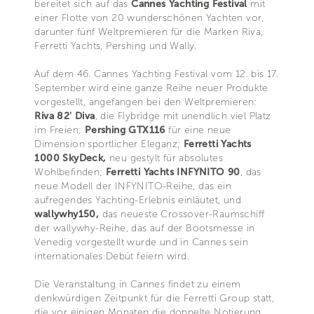
bereitet sich auf das
Cannes Yachting Festival
mit
einer Flotte von 20 wunderschönen Yachten vor,
darunter fünf Weltpremieren für die Marken Riva,
Ferretti Yachts, Pershing und Wally.
Auf dem 46. Cannes Yachting Festival vom 12. bis 17.
September wird eine ganze Reihe neuer Produkte
vorgestellt, angefangen bei den Weltpremieren:
Riva 82' Diva
, die Flybridge mit unendlich viel Platz
im Freien;
Pershing GTX116
für eine neue
Dimension sportlicher Eleganz;
Ferretti Yachts
1000 SkyDeck,
neu gestylt für absolutes
Wohlbefinden;
Ferretti Yachts INFYNITO 90
, das
neue Modell der INFYNITO-Reihe, das ein
aufregendes Yachting-Erlebnis einläutet, und
wallywhy150,
das neueste Crossover-Raumschiff
der wallywhy-Reihe, das auf der Bootsmesse in
Venedig vorgestellt wurde und in Cannes sein
internationales Debüt feiern wird.
Die Veranstaltung in Cannes findet zu einem
denkwürdigen Zeitpunkt für die Ferretti Group statt,
die vor einigen Monaten die doppelte Notierung