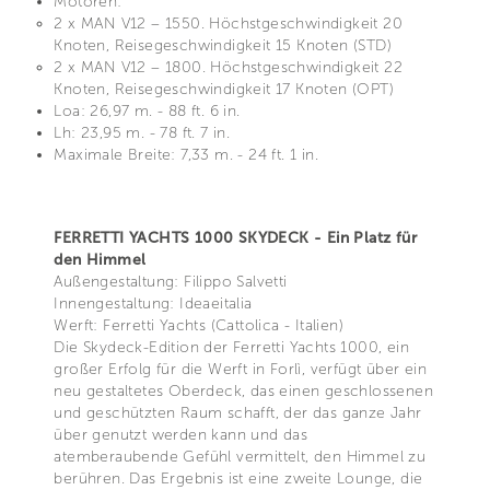
Motoren:
2 x MAN V12 – 1550. Höchstgeschwindigkeit 20
Knoten, Reisegeschwindigkeit 15 Knoten (STD)
2 x MAN V12 – 1800. Höchstgeschwindigkeit 22
Knoten, Reisegeschwindigkeit 17 Knoten (OPT)
Loa: 26,97 m. - 88 ft. 6 in.
Lh: 23,95 m. - 78 ft. 7 in.
Maximale Breite: 7,33 m. - 24 ft. 1 in.
FERRETTI YACHTS 1000 SKYDECK - Ein Platz für
den Himmel
Außengestaltung: Filippo Salvetti
Innengestaltung: Ideaeitalia
Werft: Ferretti Yachts (Cattolica - Italien)
Die Skydeck-Edition der Ferretti Yachts 1000, ein
großer Erfolg für die Werft in Forlì, verfügt über ein
neu gestaltetes Oberdeck, das einen geschlossenen
und geschützten Raum schafft, der das ganze Jahr
über genutzt werden kann und das
atemberaubende Gefühl vermittelt, den Himmel zu
berühren. Das Ergebnis ist eine zweite Lounge, die