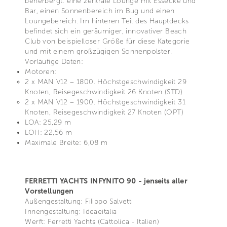
beherbergt: eine zentrale Lounge mit Essecke und
Bar, einen Sonnenbereich im Bug und einen
Loungebereich. Im hinteren Teil des Hauptdecks
befindet sich ein geräumiger, innovativer Beach
Club von beispielloser Größe für diese Kategorie
und mit einem großzügigen Sonnenpolster.
Vorläufige Daten:
Motoren:
2 x MAN V12 – 1800. Höchstgeschwindigkeit 29
Knoten, Reisegeschwindigkeit 26 Knoten (STD)
2 x MAN V12 – 1900. Höchstgeschwindigkeit 31
Knoten, Reisegeschwindigkeit 27 Knoten (OPT)
LOA: 25,29 m
LOH: 22,56 m
Maximale Breite: 6,08 m
FERRETTI YACHTS INFYNITO 90 - jenseits aller
Vorstellungen
Außengestaltung: Filippo Salvetti
Innengestaltung: Ideaeitalia
Werft: Ferretti Yachts (Cattolica - Italien)