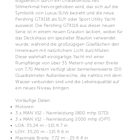
Bugbereich durch ein charakteristisches
Stilmerkmal hervorgehoben wird, das sich auf die
Symbolik von Luxus-SUVs bezieht und die neue
Pershing GTX116 als SUY oder Sport Utility Yacht
ausweist. Die Pershing GTX116 aus dieser neuen
Serie ist in einem neuen Grauton lackiert, wobei für
das Deckshaus ein spezieller Blauton verwendet
wurde, während die großzügigen Glasflächen den
Innenraum mit natürlichem Licht durchfluten.
Diese wahrhaft einzigartige Yacht mit einer
Rumpflänge von über 35 Metern und einer Breite
von 7,70 Metern verfügt über bemerkenswerte 150
Quadratmeter Außenbereiche, die nahtlos mit dem
Wasser verbunden sind und die Lebensqualität auf
ein neues Niveau bringen.
Vorläufige Daten:
Motoren:
3 x MAN V12 - Nennleistung 1800 mhp (STD)
3 x MAN V12 - Nennleistung 2000 mhp (OPT)
LOA: 35,24 m - 115 ft 7 in
LOH: 35,20 m - 115 ft 6 in
Maximale Breite: 7,72 m - 25 ft 4 in