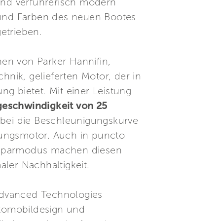
n und verführerisch modern
l und Farben des neuen Bootes
etrieben.
nen von Parker Hannifin,
nik, gelieferten Motor, der in
g bietet. Mit einer Leistung
geschwindigkeit von 25
bei die Beschleunigungskurve
nnungsmotor. Auch in puncto
im Sparmodus machen diesen
ler Nachhaltigkeit.
 Advanced Technologies
utomobildesign und