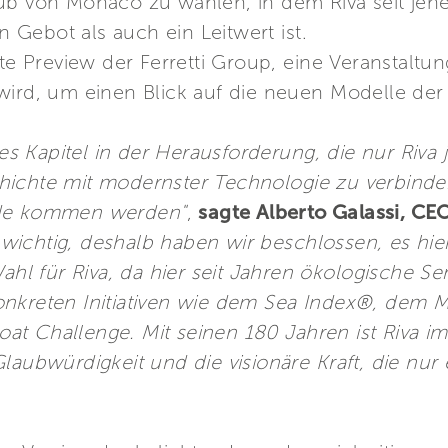
ub von Monaco zu wählen, in dem Riva seit jeh
Gebot als auch ein Leitwert ist.
ate Preview der Ferretti Group, eine Veranstaltu
wird, um einen Blick auf die neuen Modelle de
eues Kapitel in der Herausforderung, die nur Riva
hichte mit modernster Technologie zu verbinde
ode kommen werden"
,
sagte Alberto Galassi, CEO
hr wichtig, deshalb haben wir beschlossen, es h
ahl für Riva, da hier seit Jahren ökologische Sen
onkreten Initiativen wie dem Sea Index®, dem 
at Challenge. Mit seinen 180 Jahren ist Riva 
laubwürdigkeit und die visionäre Kraft, die nu