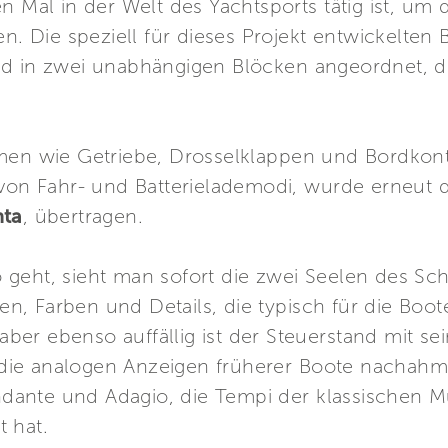
n Mal in der Welt des Yachtsports tätig ist, um 
n. Die speziell für dieses Projekt entwickelten 
nd in zwei unabhängigen Blöcken angeordnet, 
emen wie Getriebe, Drosselklappen und Bordkon
 von Fahr- und Batterielademodi, wurde erneut
ta
, übertragen.
eht, sieht man sofort die zwei Seelen des Schif
, Farben und Details, die typisch für die Boote
er ebenso auffällig ist der Steuerstand mit sei
die analogen Anzeigen früherer Boote nachahm
ndante und Adagio, die Tempi der klassischen Mus
t hat.