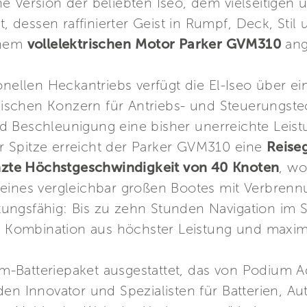
sche Version der beliebten Iseo, dem vielseitige
dessen raffinierter Geist in Rumpf, Deck, Sti
einem
vollelektrischen
Motor Parker GVM310
ang
onellen Heckantriebs verfügt die El-Iseo über ei
chen Konzern für Antriebs- und Steuerungstech
 Beschleunigung eine bisher unerreichte Leistun
 Spitze erreicht der Parker GVM310 eine
Reise
nzte Höchstgeschwindigkeit von 40 Knoten
, wo
die eines vergleichbar großen Bootes mit Verbre
eistungsfähig: Bis zu zehn Stunden Navigation 
en Kombination aus höchster Leistung und maxima
hium-Batteriepaket ausgestattet, das von Podium
den Innovator und Spezialisten für Batterien, A