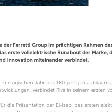
re der Ferretti Group im prächtigen Rahmen d
 das erste vollelektrische Runabout der Marke, d
und Innovation miteinander verbindet.
m magischen Jahr des 180-jährigen Jubiläums, d
wicklungen, verbindet Riva in seinem ersten v
r die Präsentation der El-Iseo, des ersten elek