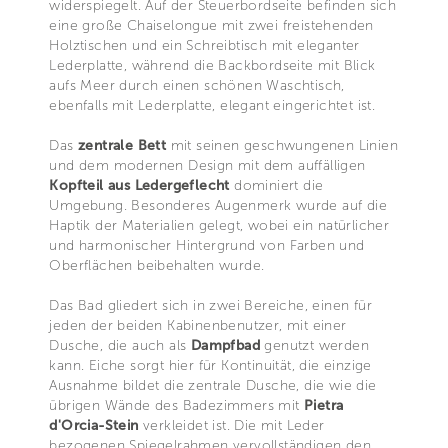
widerspiegelt. Auf der Steuerbordseite befinden sich
eine große Chaiselongue mit zwei freistehenden
Holztischen und ein Schreibtisch mit eleganter
Lederplatte, während die Backbordseite mit Blick
aufs Meer durch einen schönen Waschtisch,
ebenfalls mit Lederplatte, elegant eingerichtet ist.
Das
zentrale Bett
mit seinen geschwungenen Linien
und dem modernen Design mit dem auffälligen
Kopfteil aus Ledergeflecht
dominiert die
Umgebung. Besonderes Augenmerk wurde auf die
Haptik der Materialien gelegt, wobei ein natürlicher
und harmonischer Hintergrund von Farben und
Oberflächen beibehalten wurde.
Das Bad gliedert sich in zwei Bereiche, einen für
jeden der beiden Kabinenbenutzer, mit einer
Dusche, die auch als
Dampfbad
genutzt werden
kann. Eiche sorgt hier für Kontinuität, die einzige
Ausnahme bildet die zentrale Dusche, die wie die
übrigen Wände des Badezimmers mit
Pietra
d'Orcia-Stein
verkleidet ist. Die mit Leder
bezogenen Spiegelrahmen vervollständigen den