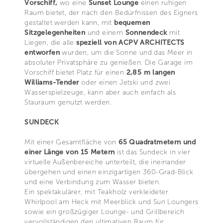
Vorschiff,
wo eine
Sunset Lounge
einen ruhigen
Raum bietet, der nach den Bedürfnissen des Eigners
gestaltet werden kann, mit
bequemen
Sitzgelegenheiten
und einem
Sonnendeck
mit
Liegen, die alle
speziell von ACPV ARCHITECTS
entworfen
wurden, um die Sonne und das Meer in
absoluter Privatsphäre zu genießen. Die Garage im
Vorschiff bietet Platz für einen
2,85 m langen
Williams-Tender
oder einen Jetski und zwei
Wasserspielzeuge, kann aber auch einfach als
Stauraum genutzt werden.
SUNDECK
Mit einer Gesamtfläche von
65 Quadratmetern und
einer Länge von 15 Metern
ist das Sundeck in vier
virtuelle Außenbereiche unterteilt, die ineinander
übergehen und einen einzigartigen 360-Grad-Blick
und eine Verbindung zum Wasser bieten.
Ein spektakulärer, mit Teakholz verkleideter
Whirlpool am Heck mit Meerblick und Sun Loungers
sowie ein großzügiger Lounge- und Grillbereich
vervollständigen den ultimativen Raum für