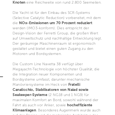
Knoten
eine Reichweite von rund 2.800 Seemeilen.
Die Yacht ist für den Einbau des SCR-Systems
(Selective Catalytic Reduction) vorbereitet, mit dem
die
NOx-Emissionen um 70 Prozent reduziert
werden (IMO3-konform). Dies entspricht der
Design-Vision der Ferretti Group, die großen Wert
auf Umweltschutz und nachhaltige Entwicklung legt.
Der geräumige Maschinenraum ist ergonomisch
gestaltet und bietet einen guten Zugang zu den
Motoren und Bordsystemen.
Die Custom Line Navetta 38 verfügt über
Megayacht-Technologie von höchster Qualität, die
die Integration neuer Komponenten und
Bordsysteme umfasst, darunter mechanische
Manövriersysteme im Heck von
Fratelli
Canalicchio, Stabilisatoren von Naiad sowie
Seakeeper-Systeme
(2 NG18 und 1 NG9) für
maximalen Komfort an Bord, sowohl während der
Fahrt als auch vor Anker, sowie
hocheffiziente
Klimaanlagen
. Besonderes Augenmerk wurde auch