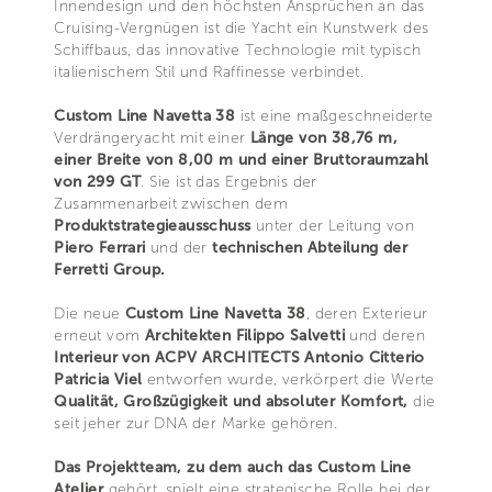
Innendesign und den höchsten Ansprüchen an das
Cruising-Vergnügen ist die Yacht ein Kunstwerk des
Schiffbaus, das innovative Technologie mit typisch
italienischem Stil und Raffinesse verbindet.
Custom Line Navetta 38
ist eine maßgeschneiderte
Verdrängeryacht mit einer
Länge von 38,76 m,
einer Breite von 8,00 m und einer Bruttoraumzahl
von 299 GT
. Sie ist das Ergebnis der
Zusammenarbeit zwischen dem
Produktstrategieausschuss
unter der Leitung von
Piero Ferrari
und der
technischen Abteilung der
Ferretti Group.
Die neue
Custom Line Navetta 38
, deren Exterieur
erneut vom
Architekten Filippo Salvetti
und deren
Interieur von ACPV ARCHITECTS Antonio Citterio
Patricia Viel
entworfen wurde, verkörpert die Werte
Qualität, Großzügigkeit und absoluter Komfort,
die
seit jeher zur DNA der Marke gehören.
Das Projektteam, zu dem auch das Custom Line
Atelier
gehört, spielt eine strategische Rolle bei der