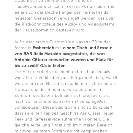
Couchtisch verwendet werden, und der
Hauptwohnbereich kann in einen Vorführraum mit
einem von der Decke hängenden Fernseher der
neuesten Generation verwandelt werden, der über
die iPad-Schnittstelle des Audio- und Videosystems
der Hausautomation gesteuert wird.
Auf dieser ersten Custom Line Navetta 38 ist der
formelle
Essbereich
mit
einem Tisch und Sesseln
von B&B Italia Maxaldo ausgestattet, die von
Antonio Citterio entworfen wurden und Platz für
bis zu zwölf Gäste bieten.
Die Hängemöbel sind leicht und reich an Details,
wie z.B. die Verkleidung aus Pergament, die gewählt
wurde, um den Fluss des natürlichen Lichts und die
Transparenz des Innenraums zu betonen. Im
Zentrum des Salons befinden sich zwei zentrale,
nach vorne offene Schränke mit verspiegelten
Schiebetüren. Diese Stauräume sind so konzipiert,
dass sie einen Teil des Geschirrs wie Gläser, Teller,
Tee- und Kaffeeservice aufnehmen können. Die
gleiche Aufteilung findet sich im hinteren Bereich
mit zwei weiteren Schränken mit verspiegelten