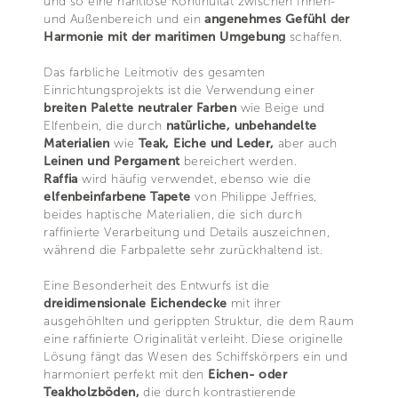
und so eine nahtlose Kontinuität zwischen Innen-
und Außenbereich und ein
angenehmes Gefühl der
Harmonie mit der maritimen Umgebung
schaffen.
Das farbliche Leitmotiv des gesamten
Einrichtungsprojekts ist die Verwendung einer
breiten Palette neutraler Farben
wie Beige und
Elfenbein, die durch
natürliche, unbehandelte
Materialien
wie
Teak, Eiche und Leder,
aber auch
Leinen und Pergament
bereichert werden.
Raffia
wird häufig verwendet, ebenso wie die
elfenbeinfarbene Tapete
von Philippe Jeffries,
beides haptische Materialien, die sich durch
raffinierte Verarbeitung und Details auszeichnen,
während die Farbpalette sehr zurückhaltend ist.
Eine Besonderheit des Entwurfs ist die
dreidimensionale Eichendecke
mit ihrer
ausgehöhlten und gerippten Struktur, die dem Raum
eine raffinierte Originalität verleiht. Diese originelle
Lösung fängt das Wesen des Schiffskörpers ein und
harmoniert perfekt mit den
Eichen- oder
Teakholzböden,
die durch kontrastierende