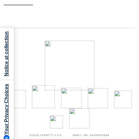
Notice at collection
Your Privacy Choices
©2026
FERRETTI S.P.A
MWST.-NR. 04485970968